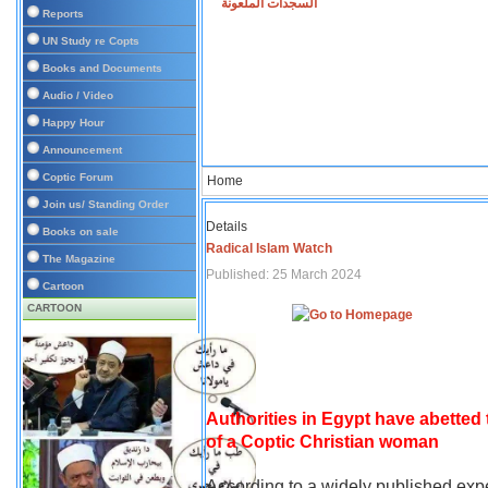
السجدات الملعونة
Reports
UN Study re Copts
Books and Documents
Audio / Video
Happy Hour
Announcement
Coptic Forum
Home
Join us/ Standing Order
Details
Books on sale
Radical Islam Watch
The Magazine
Published: 25 March 2024
Cartoon
CARTOON
Authorities in Egypt have abetted
of a Coptic Christian woman
According to a widely published expe