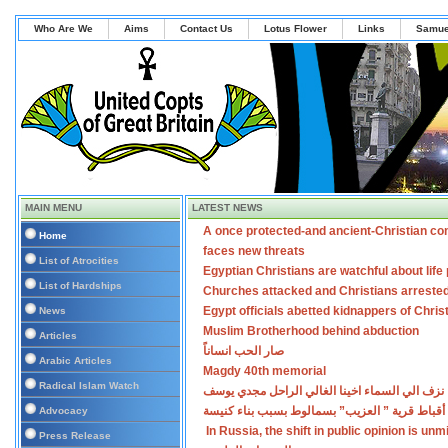
Who Are We
Aims
Contact Us
Lotus Flower
Links
Samue
MAIN MENU
LATEST NEWS
A once protected-and ancient-Christian co
Home
faces new threats
List of Atrocities
Egyptian Christians are watchful about lif
List of Hardships
Churches attacked and Christians arreste
Egypt officials abetted kidnappers of Chris
News
Muslim Brotherhood behind abduction
Articles
صار الحب انساناً
Arabic Articles
Magdy 40th memorial
Radical Islam Watch
نزف الي السماء اخينا الغالي الراحل مجدي يوسف
أقباط قرية ” العزيب” بسمالوط بسبب بناء كنيسة
Advocacy
In Russia, the shift in public opinion is un
Press Release