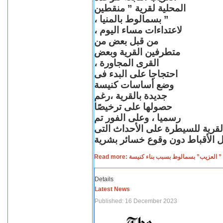
المحلية لقرية ” منقطين
” بسمالوط بالمنيا ،
لاعتداءات مساء اليوم ،
من قبل بعض من
متطرفين القرية وبعض
القرى المجاورة ،
احتجاجا على البدء فى
وضع أساسات كنيسة
جديدة بالقرية ،رغم
حصولها على ترخيصًا
رسميا ، وعلى الفور تم
القرية للسيطرة على الأحداث التى
Read more: لعزيب” بسمالوط بسبب بناء كنيسة
Details
Latest News
Published: 16 December 2023