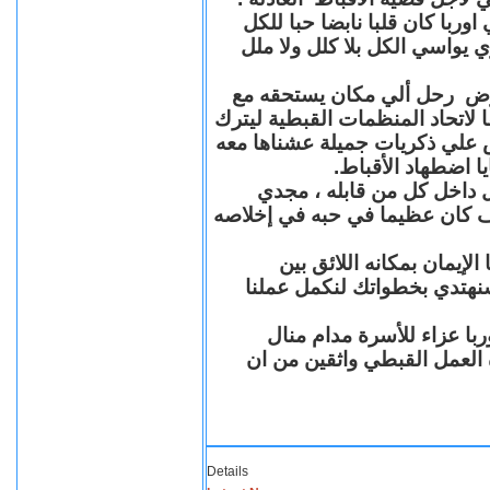
با كان قلبا نابضا حبا للكل
 يواسي الكل بلا كلل ولا ملل
مرض رحل ألي مكان يستحقه مع
 لاتحاد المنظمات القبطية ليترك
ش علي ذكريات جميلة عشناها معه
يا اضطهاد الأقباط
 داخل كل من قابله ، مجدي
كان عظيما في حبه في إخلاصه
لإيمان بمكانه اللائق بين
نهتدي بخطواتك لنكمل عملنا
با عزاء للأسرة مدام منال
ة العمل القبطي واثقين من ان
Details