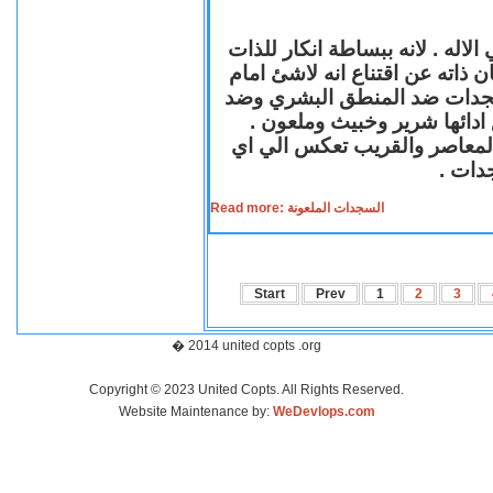
لاله . لانه ببساطة انكار للذات
ن ذاته عن اقتناع انه لاشئ امام
لسجدات ضد المنطق البشري وضد
ازع ادائها شرير وخبيث وملعون
 المعاصر والقريب تعكس الي اي
سجدات
Read more: السجدات الملعونة
Start
Prev
1
2
3
� 2014 united copts .org
Copyright © 2023 United Copts. All Rights Reserved.
Website Maintenance by:
WeDevlops.com