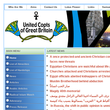
Who Are We
Aims
Contact Us
Lotus Flower
Links
Samue
MAIN MENU
LATEST NEWS
A once protected-and ancient-Christian co
Home
faces new threats
List of Atrocities
Egyptian Christians are watchful about lif
List of Hardships
Churches attacked and Christians arreste
Egypt officials abetted kidnappers of Chris
News
Muslim Brotherhood behind abduction
Articles
صار الحب انساناً
Arabic Articles
Magdy 40th memorial
Radical Islam Watch
نزف الي السماء اخينا الغالي الراحل مجدي يوسف
أقباط قرية ” العزيب” بسمالوط بسبب بناء كنيسة
Advocacy
In Russia, the shift in public opinion is un
Press Release