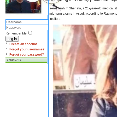
Irene Ibrahim Shehata, a 21-year-old medical s
mid-term exams in Asyut, according to Raymond 
Institute.
Remember Me
Log in
Create an account
Forgot your username?
Forgot your password?
SYNDICATE