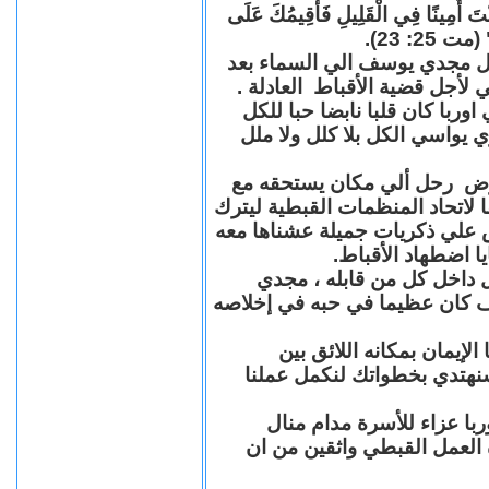
"كُنْتَ أَمِينًا فِي الْقَلِيلِ فَأُقِيمُكَ عَلَى
(مت 25: 23
حل مجدي يوسف الي السماء بعد
ي لأجل قضية الأقباط العادلة
با كان قلبا نابضا حبا للكل
 يواسي الكل بلا كلل ولا ملل
مرض رحل ألي مكان يستحقه مع
 لاتحاد المنظمات القبطية ليترك
ش علي ذكريات جميلة عشناها معه
يا اضطهاد الأقباط
 داخل كل من قابله ، مجدي
كان عظيما في حبه في إخلاصه
لإيمان بمكانه اللائق بين
نهتدي بخطواتك لنكمل عملنا
با عزاء للأسرة مدام منال
ة العمل القبطي واثقين من ان