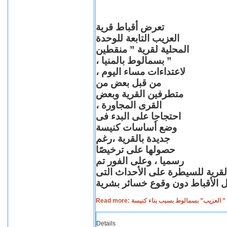
تعرض أقباط قرية
العزيب التابعة للوحدة
المحلية لقرية ” منقطين
” بسمالوط بالمنيا ،
لاعتداءات مساء اليوم ،
من قبل بعض من
متطرفين القرية وبعض
القرى المجاورة ،
احتجاجا على البدء فى
وضع أساسات كنيسة
جديدة بالقرية ،رغم
حصولها على ترخيصًا
رسميا ، وعلى الفور تم
القرية للسيطرة على الأحداث التى
Read more: لعزيب” بسمالوط بسبب بناء كنيسة
Details