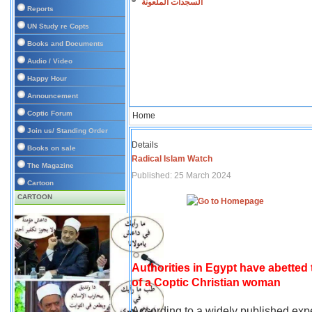
السجدات الملعونة
Reports
UN Study re Copts
Books and Documents
Audio / Video
Happy Hour
Announcement
Coptic Forum
Home
Join us/ Standing Order
Details
Books on sale
Radical Islam Watch
The Magazine
Published: 25 March 2024
Cartoon
CARTOON
Authorities in Egypt have abetted
of a Coptic Christian woman
According to a widely published expe