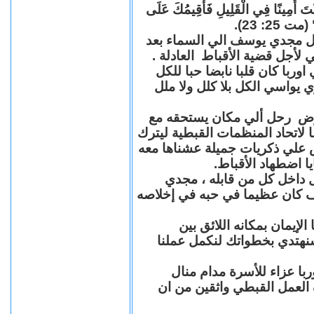
"كُنْتَ أَمِينًا فِي الْقَلِيلِ فَأُقِيمُكَ عَلَى
(مت 25: 23
حل مجدي يوسف الي السماء بعد
ي لأجل قضية الأقباط العادلة
با كان قلبا نابضا حبا للكل
 يواسي الكل بلا كلل ولا ملل
مرض رحل ألي مكان يستحقه مع
 لاتحاد المنظمات القبطية ليترك
ش علي ذكريات جميلة عشناها معه
يا اضطهاد الأقباط
 داخل كل من قابله ، مجدي
كان عظيما في حبه في إخلاصه
لإيمان بمكانه اللائق بين
نهتدي بخطواتك لنكمل عملنا
با عزاء للأسرة مدام منال
ة العمل القبطي واثقين من ان