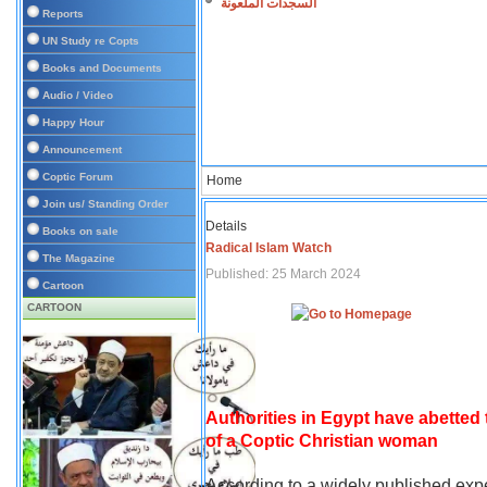
السجدات الملعونة
Reports
UN Study re Copts
Books and Documents
Audio / Video
Happy Hour
Announcement
Coptic Forum
Home
Join us/ Standing Order
Details
Books on sale
Radical Islam Watch
The Magazine
Published: 25 March 2024
Cartoon
CARTOON
Authorities in Egypt have abetted
of a Coptic Christian woman
According to a widely published expe