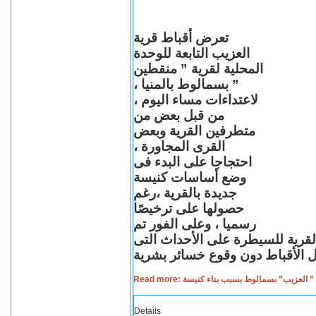
تعرض أقباط قرية
العزيب التابعة للوحدة
المحلية لقرية ” منقطين
” بسمالوط بالمنيا ،
لاعتداءات مساء اليوم ،
من قبل بعض من
متطرفين القرية وبعض
القرى المجاورة ،
احتجاجا على البدء فى
وضع أساسات كنيسة
جديدة بالقرية ،رغم
حصولها على ترخيصًا
رسميا ، وعلى الفور تم
القرية للسيطرة على الأحداث التى
Read more: لعزيب” بسمالوط بسبب بناء كنيسة
Details