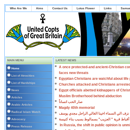
Who Are We
Aims
Contact Us
Lotus Flower
Links
Samue
MAIN MENU
LATEST NEWS
A once protected-and ancient-Christian co
Home
faces new threats
List of Atrocities
Egyptian Christians are watchful about lif
List of Hardships
Churches attacked and Christians arreste
Egypt officials abetted kidnappers of Chris
News
Muslim Brotherhood behind abduction
Articles
صار الحب انساناً
Arabic Articles
Magdy 40th memorial
Radical Islam Watch
نزف الي السماء اخينا الغالي الراحل مجدي يوسف
أقباط قرية ” العزيب” بسمالوط بسبب بناء كنيسة
Advocacy
In Russia, the shift in public opinion is un
Press Release