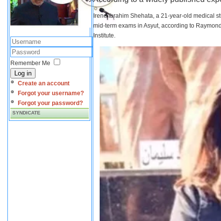
Irene Ibrahim Shehata, a 21-year-old medical s
mid-term exams in Asyut, according to Raymond 
Institute.
Remember Me
Log in
Create an account
Forgot your username?
Forgot your password?
SYNDICATE