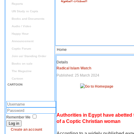
السجدات الملعونة
Reports
UN Study re Copts
Books and Documents
Audio / Video
Happy Hour
Announcement
Coptic Forum
Home
Join us/ Standing Order
Details
Books on sale
Radical Islam Watch
The Magazine
Published: 25 March 2024
Cartoon
CARTOON
Authorities in Egypt have abetted
Remember Me
of a Coptic Christian woman
Log in
Create an account
According to a widely published expe