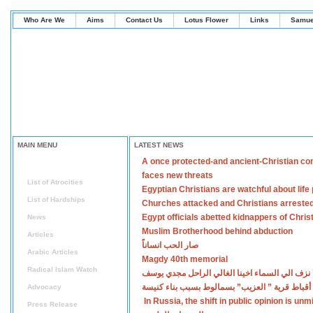
Who Are We
Aims
Contact Us
Lotus Flower
Links
Samue
MAIN MENU
LATEST NEWS
A once protected-and ancient-Christian co
Home
faces new threats
List of Atrocities
Egyptian Christians are watchful about lif
List of Hardships
Churches attacked and Christians arreste
Egypt officials abetted kidnappers of Chris
News
Muslim Brotherhood behind abduction
Articles
صار الحب انساناً
Arabic Articles
Magdy 40th memorial
Radical Islam Watch
نزف الي السماء اخينا الغالي الراحل مجدي يوسف
أقباط قرية ” العزيب” بسمالوط بسبب بناء كنيسة
Advocacy
In Russia, the shift in public opinion is un
Press Release