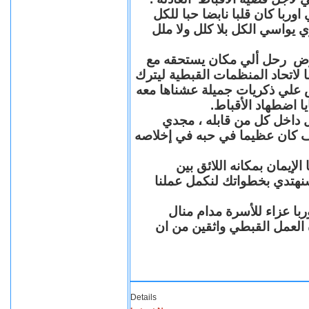
با كان قلبا نابضا حبا للكل
 يواسي الكل بلا كلل ولا ملل
مرض رحل ألي مكان يستحقه مع
 لاتحاد المنظمات القبطية ليترك
ش علي ذكريات جميلة عشناها معه
يا اضطهاد الأقباط
 داخل كل من قابله ، مجدي
كان عظيما في حبه في إخلاصه
لإيمان بمكانه اللائق بين
نهتدي بخطواتك لنكمل عملنا
با عزاء للأسرة مدام منال
ة العمل القبطي واثقين من ان
Details