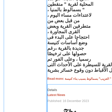
المحلية لقرية ” منقطين
” بسمالوط بالمنيا ،
لاعتداءات مساء اليوم ،
من قبل بعض من
متطرفين القرية وبعض
القرى المجاورة ،
احتجاجا على البدء فى
وضع أساسات كنيسة
جديدة بالقرية ،رغم
حصولها على ترخيصًا
رسميا ، وعلى الفور تم
القرية للسيطرة على الأحداث التى
Read more: لعزيب” بسمالوط بسبب بناء كنيسة
Details
Latest News
Published: 16 December 2023