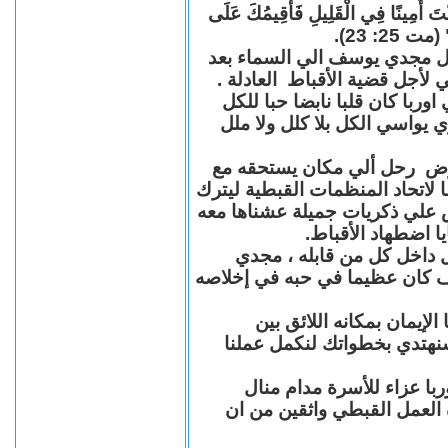
"كُنْتَ أَمِينًا فِي الْقَلِيلِ فَأُقِيمُكَ عَلَى
(مت 25: 23
حل مجدي يوسف الي السماء بعد
ي لأجل قضية الأقباط العادلة
با كان قلبا نابضا حبا للكل
 يواسي الكل بلا كلل ولا ملل
مرض رحل ألي مكان يستحقه مع
 لاتحاد المنظمات القبطية ليترك
ش علي ذكريات جميلة عشناها معه
يا اضطهاد الأقباط
 داخل كل من قابله ، مجدي
كان عظيما في حبه في إخلاصه
لإيمان بمكانه اللائق بين
نهتدي بخطواتك لنكمل عملنا
با عزاء للأسرة مدام منال
ة العمل القبطي واثقين من ان