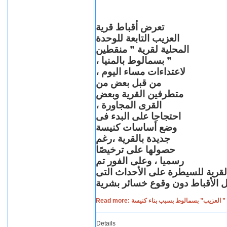
تعرض أقباط قرية
العزيب التابعة للوحدة
المحلية لقرية ” منقطين
” بسمالوط بالمنيا ،
لاعتداءات مساء اليوم ،
من قبل بعض من
متطرفين القرية وبعض
القرى المجاورة ،
احتجاجا على البدء فى
وضع أساسات كنيسة
جديدة بالقرية ،رغم
حصولها على ترخيصًا
رسميا ، وعلى الفور تم
القرية للسيطرة على الأحداث التى
Read more: لعزيب” بسمالوط بسبب بناء كنيسة
Details