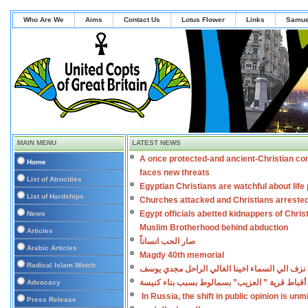
Who Are We
Aims
Contact Us
Lotus Flower
Links
Samue
MAIN MENU
LATEST NEWS
A once protected-and ancient-Christian co
Home
faces new threats
List of Atrocities
Egyptian Christians are watchful about lif
List of Hardships
Churches attacked and Christians arreste
Egypt officials abetted kidnappers of Chris
News
Muslim Brotherhood behind abduction
Articles
صار الحب انساناً
Arabic Articles
Magdy 40th memorial
Radical Islam Watch
نزف الي السماء اخينا الغالي الراحل مجدي يوسف
أقباط قرية ” العزيب” بسمالوط بسبب بناء كنيسة
Advocacy
In Russia, the shift in public opinion is un
Press Release