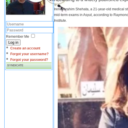
Irene Ibrahim Shehata, a 21-year-old medical s
mid-term exams in Asyut, according to Raymond 
Institute.
Remember Me
Log in
Create an account
Forgot your username?
Forgot your password?
SYNDICATE