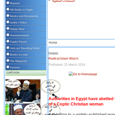
السجدات الملعونة
Reports
UN Study re Copts
Books and Documents
Audio / Video
Happy Hour
Announcement
Coptic Forum
Home
Join us/ Standing Order
Details
Books on sale
Radical Islam Watch
The Magazine
Published: 25 March 2024
Cartoon
CARTOON
Authorities in Egypt have abetted
of a Coptic Christian woman
According to a widely published expe