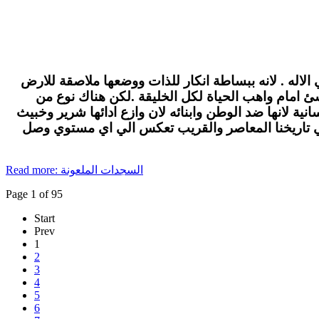
الاله . لانه ببساطة انكار للذات ووضعها ملاصقة للارض
لاشئ امام واهب الحياة لكل الخليقة .لكن هناك نوع من
ة لانها ضد الوطن وابنائه لان وازع ادائها شرير وخبيث
في تاريخنا المعاصر والقريب تعكس الي اي مستوي وصل
Read more: السجدات الملعونة
Page 1 of 95
Start
Prev
1
2
3
4
5
6