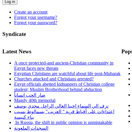
Log in
Create an account
Forgot your username?
Forgot your password?
Syndicate
Latest News
Pop
A once protected-and ancient-Christian community in
Egypt faces new threats
Egyptian Christians are watchful about life post-Mubarak
Churches attacked and Christians arrested?
Egypt officials abetted kidnappers of Christian college
student; Muslim Brotherhood behind abduction
صار الحب انساناً
Magdy 40th memorial
نزف الي السماء اخينا الغالي الراحل مجدي يوسف
اعتداءات على أقباط قرية ” العزيب” بسمالوط بسبب
بناء كنيسة
In Russia, the shift in public opinion is unmistakable
السجدات الملعونة