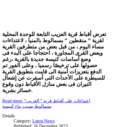
تعرض أقباط قرية العزيب التابعة للوحدة المحلية
لقرية ” منقطين ” بسمالوط بالمنيا ، لاعتداءات
مساء اليوم ، من قبل بعض من متطرفين القرية
وبعض القرى المجاورة ، احتجاجا على البدء فى
وضع أساسات كنيسة جديدة بالقرية ،رغم
حصولها على ترخيصًا رسميا ، وعلى الفور تم
الدفع بتعزيزات أمنية الى قامت بتطويق القرية
للسيطرة على الأحداث التى أسفرت عن إشعال
النيران فى بعض منازل الأقباط دون وقوع
خسائر بشرية.
Read more: اعتداءات على أقباط قرية ” العزيب”
بسمالوط بسبب بناء كنيسة
Details
Category:
Latest News
Published: 16 December 2023