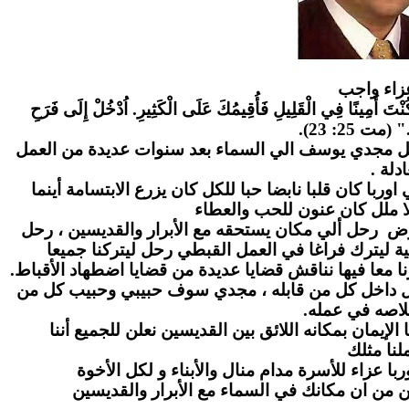
زاء واج
ب
" كُنْتَ أَمِينًا فِي الْقَلِيلِ فَأُقِيمُكَ عَلَى الْكَثِيرِ. اُدْخُلْ إِلَى فَرَحِ
." (مت 25: 23
احل مجدي يوسف الي السماء بعد سنوات عديدة من العمل
عادلة
ا كان قلبا نابضا حبا للكل كان يزرع الابتسامة أينما
ا ملل كان عنون للحب والعطاء
رض رحل ألي مكان يستحقه مع الأبرار والقديسين ، رحل
ة ليترك فراغا في العمل القبطي رحل ليتركنا جميعا
ا معا فيها نناقش قضايا عديدة من قضايا اضطهاد الأقباط
بل داخل كل من قابله ، مجدي سوف حبيبي وحبيب كل من
لاصه في عمله
لإيمان بمكانه اللائق بين القديسين نعلن للجميع أننا
نا مثلك
ا عزاء للأسرة مدام منال والأبناء و لكل الأخوة
ن من ان مكانك في السماء مع الأبرار والقديسين