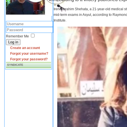
Irene Ibrahim Shehata, a 21-year-old medical s
mid-term exams in Asyut, according to Raymond 
Institute.
Remember Me
Log in
Create an account
Forgot your username?
Forgot your password?
SYNDICATE