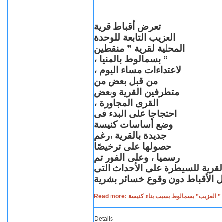
تعرض أقباط قرية
العزيب التابعة للوحدة
المحلية لقرية ” منقطين
” بسمالوط بالمنيا ،
لاعتداءات مساء اليوم ،
من قبل بعض من
متطرفين القرية وبعض
القرى المجاورة ،
احتجاجا على البدء فى
وضع أساسات كنيسة
جديدة بالقرية ،رغم
حصولها على ترخيصًا
رسميا ، وعلى الفور تم
القرية للسيطرة على الأحداث التى
Read more: لعزيب” بسمالوط بسبب بناء كنيسة
Details