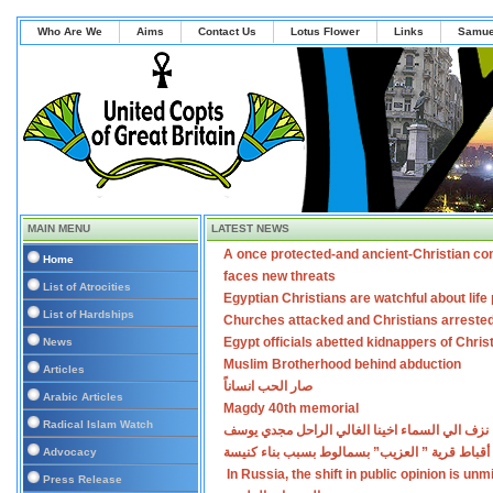
Who Are We
Aims
Contact Us
Lotus Flower
Links
Samue
MAIN MENU
LATEST NEWS
A once protected-and ancient-Christian co
Home
faces new threats
List of Atrocities
Egyptian Christians are watchful about lif
List of Hardships
Churches attacked and Christians arreste
Egypt officials abetted kidnappers of Chris
News
Muslim Brotherhood behind abduction
Articles
صار الحب انساناً
Arabic Articles
Magdy 40th memorial
Radical Islam Watch
نزف الي السماء اخينا الغالي الراحل مجدي يوسف
أقباط قرية ” العزيب” بسمالوط بسبب بناء كنيسة
Advocacy
In Russia, the shift in public opinion is un
Press Release