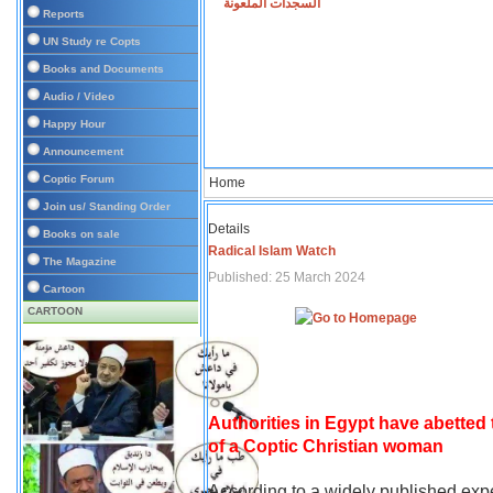
السجدات الملعونة
Reports
UN Study re Copts
Books and Documents
Audio / Video
Happy Hour
Announcement
Coptic Forum
Home
Join us/ Standing Order
Details
Books on sale
Radical Islam Watch
The Magazine
Published: 25 March 2024
Cartoon
CARTOON
Authorities in Egypt have abetted
of a Coptic Christian woman
According to a widely published expe