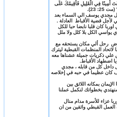
"كُنْتَ أَمِينًا فِي الْقَلِيلِ فَأُقِيمُكَ عَلَى
(مت 25: 23
حل مجدي يوسف الي السماء بعد
ي لأجل قضية الأقباط العادلة
با كان قلبا نابضا حبا للكل
 يواسي الكل بلا كلل ولا ملل
مرض رحل ألي مكان يستحقه مع
 لاتحاد المنظمات القبطية ليترك
ش علي ذكريات جميلة عشناها معه
يا اضطهاد الأقباط
 داخل كل من قابله ، مجدي
كان عظيما في حبه في إخلاصه
لإيمان بمكانه اللائق بين
نهتدي بخطواتك لنكمل عملنا
با عزاء للأسرة مدام منال
ة العمل القبطي واثقين من ان