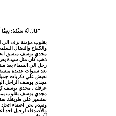
قَالَ لَهُ سَيِّدُهُ: نِعِمَّا أ
بقلوب مؤمنة نزف الي ا
والكفاح والنضال السل .
مجدي يوسف منسق اتحاد ا
ذهب كان مثل سيدة يعزي
رحل الي السماء بعد سن
بعد سنوات عديدة منسقا 
نعيش علي ذكريات جميلة.
مجدي يوسف الراحل البا
عرفك ، مجدي يوسف كا.
مجدي يوسف بقلوب يملّائها
سنسير علي طريقك سنهت
ونقدم نحن اعضاء اتحاد ا
والأصدقاء لرحيل احد أع