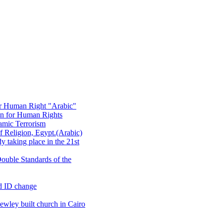
or Human Right "Arabic"
on for Human Rights
amic Terrorism
 Religion, Egypt.(Arabic)
 taking place in the 21st
ouble Standards of the
d ID change
wley built church in Cairo