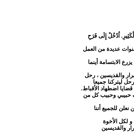
"كَثِيرِ. اُدْخُلْ إِلَى فَرَحِ
نوات عديدة من العمل
رع الابتسامة أينما
رار والقديسين ، رحل
حل ليتركنا جميعا
 قضايا اضطهاد الأقباط
ف حبيبي وحبيب كل من
 نعلن للجميع أننا
و لكل الأخوة
رار والقديسين