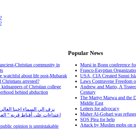
?
?
Popular News
ancient-Christian community in
Mursi in Bonn conference f
ts
Franco-Egyptian Organizati
re watchful about life post-Mubarak
USA, CIA Created Sunni Isl
 Christians arrested?
Laws Contravene Freedom of
d kidnappers of Christian college
Andrew and Mario, A Tragedy
herhood behind abduction
Century
The Martyr Marwa and the D
Middle East
Letters for advocacy
نزف الي السماء اخينا الغا
Maher Al-Gohari was refuse
اعتداءات على أقباط قرية ” ال
SOS Plea for help
Attack by Muslim mobs on ne
n public opinion is unmistakable