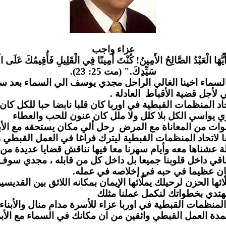
عزاء واج
ب
َيُّهَا الْعَبْدُ الصَّالِحُ الأَمِينُ! كُنْتَ أَمِينًا فِي الْقَلِيلِ فَأُقِيمُكَ عَلَى الْ
سَيِّدِكَ." (مت 25: 23).
لسماء اخينا الغالي الراحل مجدي يوسف الي السماء بعد س
مي لأجل قضية الأقباط العادلة
لمنظمات القبطية في اوربا كان قلبا نابضا حبا للكل كان يز
 يواسي الكل بلا كلل ولا ملل كان عنون للحب والعطاء
وات من المعاناة مع المرض رحل ألي مكان يستحقه مع الأب
لاتحاد المنظمات القبطية ليترك فراغا في العمل القبطي ر
 عشناها معه وأيام سهرنا معا فيها نناقش قضايا عديدة من
قي داخل قلوبنا جميعا بل داخل كل من قابله ، مجدي سو
ن عظيما في حبه في إخلاصه في عمله
 الحزن لرحيلك يملّائها الإيمان بمكانه اللائق بين القديسين
دي بخطواتك لنكمل عملنا مثلك
لمنظمات القبطية في اوربا عزاء للأسرة مدام منال والأبناء 
مدة العمل القبطي واثقين من ان مكانك في السماء مع الأب