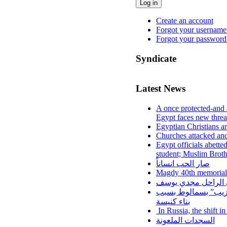
Log in
Create an account
Forgot your username
Forgot your password
Syndicate
Latest News
A once protected-and 
Egypt faces new threa
Egyptian Christians a
Churches attacked and
Egypt officials abette
student; Muslim Brot
صار الحب انساناً
Magdy 40th memorial
لي الراحل مجدي يوسف
عزيب” بسمالوط بسبب
بناء كنيسة
In Russia, the shift i
السجدات الملعونة