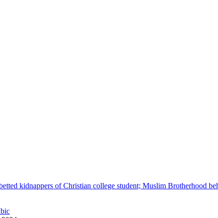
betted kidnappers of Christian college student; Muslim Brotherhood be
abic