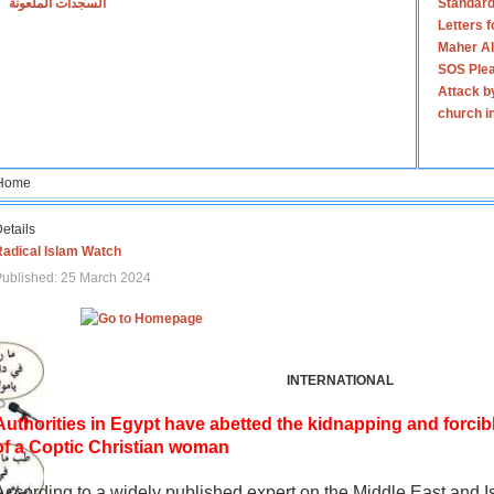
السجدات الملعونة
Standard
Letters 
Maher Al
SOS Plea
Attack b
church i
Home
etails
Radical Islam Watch
ublished: 25 March 2024
INTERNATIONAL
Authorities in Egypt have abetted the kidnapping and forcib
of a Coptic Christian woman
According to a widely published expert on the Middle East and I