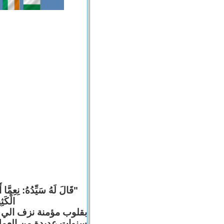
قَالَ لَهُ سَيِّدُهُ: نِعِمَّا أ
الْكَ).
بقلوب مؤمنة نزف الي ا
سنوات عديدة من العم .