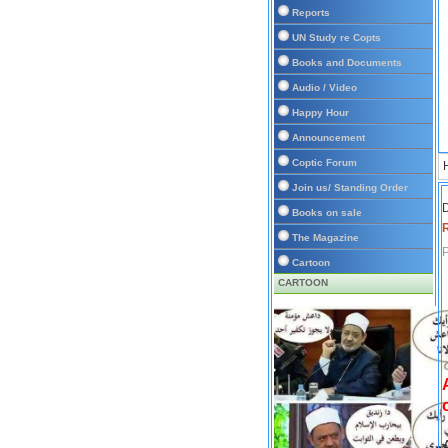
Reports
UN Study re Copts
Books and Documents
Audio / Video
Happy Hour
Announcement
Coptic Forum
Join us/ Standing Order
D
Books on sale
The Magazine
P
Cartoon
CARTOON