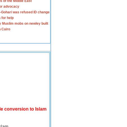
s of the Middle East
for advocacy
-Gohari was refused ID change
 for help
y Muslim mobs on newley built
n Cairo
le conversion to Islam
slam.