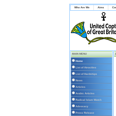
Who Are We
Aims
Co
MAIN MENU
Home
List of Atrocities
List of Hardships
News
Articles
Arabic Articles
Radical Islam Watch
Advocacy
Press Release