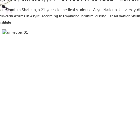
rene Ibrahim Shehata, a 21-year-old medical student at Asyut National University,
id-term exams in Asyut, according to Raymond Ibrahim, distinguished senior Shill
nstitute.