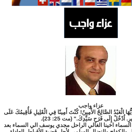
عزاء واج
ب
"َيُّهَا الْعَبْدُ الصَّالِحُ الأَمِينُ! كُنْتَ أَمِينًا فِي الْقَلِيلِ فَأُقِيمُكَ عَلَى
ثِيرِ. اُدْخُلْ إِلَى فَرَحِ سَيِّدِكَ." (مت 25: 23
لسماء اخينا الغالي الراحل مجدي يوسف الي السماء بعد
ل والكفاح والنضال السلمي لأجل قضية الأقباط العادلة