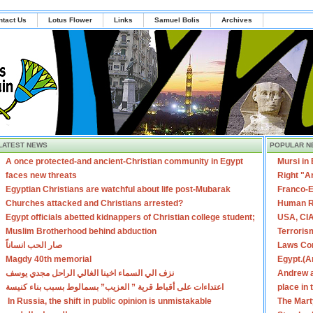
ntact Us
Lotus Flower
Links
Samuel Bolis
Archives
LATEST NEWS
POPULAR N
A once protected-and ancient-Christian community in Egypt
Mursi in
faces new threats
Right "A
Egyptian Christians are watchful about life post-Mubarak
Franco-E
Churches attacked and Christians arrested?
Human R
Egypt officials abetted kidnappers of Christian college student;
USA, CIA
Muslim Brotherhood behind abduction
Terroris
صار الحب انساناً
Laws Con
Magdy 40th memorial
Egypt.(A
نزف الي السماء اخينا الغالي الراحل مجدي يوسف
Andrew a
اعتداءات على أقباط قرية ” العزيب” بسمالوط بسبب بناء كنيسة
place in
In Russia, the shift in public opinion is unmistakable
The Mart