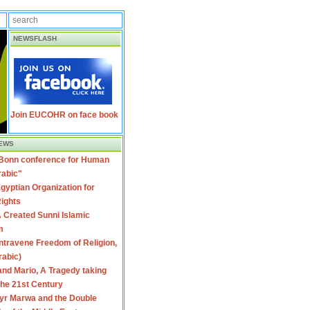
NEWSFLASH
Join EUCOHR on face book
EWS
 Bonn conference for Human
rabic"
gyptian Organization for
ights
 Created Sunni Islamic
m
travene Freedom of Religion,
rabic)
nd Mario, A Tragedy taking
 the 21st Century
yr Marwa and the Double