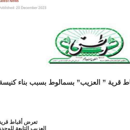
Latest News
Published: 20 December 2023
اط قرية ” العزيب” بسمالوط بسبب بناء كنيسة
تعرض أقباط قرية
العزيب التابعة للوحدة