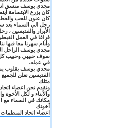
مجدي يوسف منسق اتحاد 
كان يزرع الابتسامة أين
كان عنون للحب والعطا
رحل الي السماء بعد س
الأبرار والقديسين ، رح
فراغا في العمل القبطي
وأيام سهرنا معا فيها .
مجدي يوسف الراحل البا
سوف حبيبي وحبيب كل 
في عمله.
مجدي يوسف بقلوب يملّائه
القديسين نعلن للجميع
مثلك
ونقدم نحن اعضاء اتحاد
والأبناء و لكل الأخوة 
مكانك في السماء مع ال
أخوتك
اعضاء اتحاد المنظمات ا