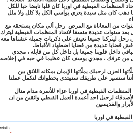
المنظمات القبطية في اوربا كان قلبا نابضا حبا للكل
ما ذهب كان مثل سيدة يعزي يواسي الكل بلا كلل ولا ملل
ء
نوات من المعاناة مع المرض رحل ألي مكان يستحقه مع
ل بعد سنوات عديدة منسقا لاتحاد المنظمات القبطية ليترك
 رحل ليتركنا جميعا نعيش علي ذكريات جميلة عشناها معه
نناقش قضايا عديدة من قضايا اضطهاد الأقباط
قي داخل قلوبنا جميعا بل داخل كل من قابله ، مجدي
من عرفك ، مجدي يوسف كان عظيما في حبه في إخلاصه
ا الحزن لرحيلك يملّائها الإيمان بمكانه اللائق بين
 أننا سنسير علي طريقك سنهتدي بخطواتك لنكمل عملنا
 المنظمات القبطية في اوربا عزاء للأسرة مدام منال
والأصدقاء لرحيل احد أعمدة العمل القبطي واثقين من ان
أبرار والقديسين
لقبطية في اوربا
etails