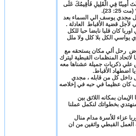
"كُنْتَ أَمِينًا فِي الْقَلِيلِ فَأُقِيمُكَ عَلَى
(مت 25: 23
حل مجدي يوسف الي السماء بعد
ي لأجل قضية الأقباط العادلة
با كان قلبا نابضا حبا للكل
 يواسي الكل بلا كلل ولا ملل
مرض رحل ألي مكان يستحقه مع
 لاتحاد المنظمات القبطية ليترك
ش علي ذكريات جميلة عشناها معه
يا اضطهاد الأقباط
 داخل كل من قابله ، مجدي
كان عظيما في حبه في إخلاصه
لإيمان بمكانه اللائق بين
نهتدي بخطواتك لنكمل عملنا
با عزاء للأسرة مدام منال
ة العمل القبطي واثقين من ان