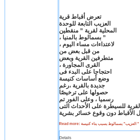
تعرض أقباط قرية
العزيب التابعة للوحدة
المحلية لقرية ” منقطين
” بسمالوط بالمنيا ،
لاعتداءات مساء اليوم ،
من قبل بعض من
متطرفين القرية وبعض
القرى المجاورة ،
احتجاجا على البدء فى
وضع أساسات كنيسة
جديدة بالقرية ،رغم
حصولها على ترخيصًا
رسميا ، وعلى الفور تم
القرية للسيطرة على الأحداث التى
Read more: لعزيب” بسمالوط بسبب بناء كنيسة
Details