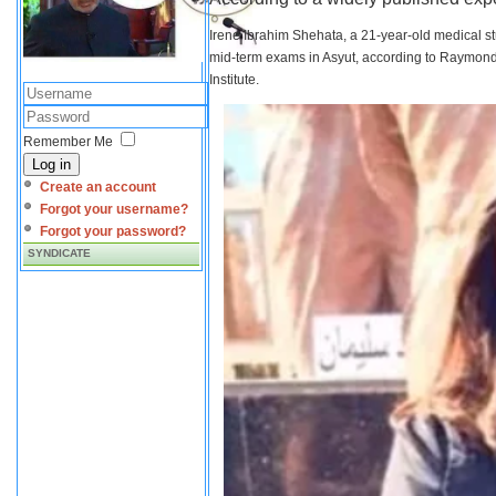
Irene Ibrahim Shehata, a 21-year-old medical s
mid-term exams in Asyut, according to Raymond 
Institute.
Remember Me
Log in
Create an account
Forgot your username?
Forgot your password?
SYNDICATE