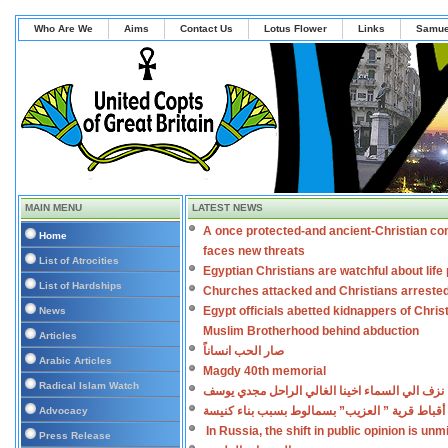
Who Are We
Aims
Contact Us
Lotus Flower
Links
Samue
MAIN MENU
LATEST NEWS
A once protected-and ancient-Christian co
Home
faces new threats
List of Atrocities
Egyptian Christians are watchful about lif
List of Hardships
Churches attacked and Christians arreste
Egypt officials abetted kidnappers of Chris
News
Muslim Brotherhood behind abduction
Articles
صار الحب انساناً
Arabic Articles
Magdy 40th memorial
Radical Islam Watch
نزف الي السماء اخينا الغالي الراحل مجدي يوسف
أقباط قرية ” العزيب” بسمالوط بسبب بناء كنيسة
Advocacy
In Russia, the shift in public opinion is un
Press Release