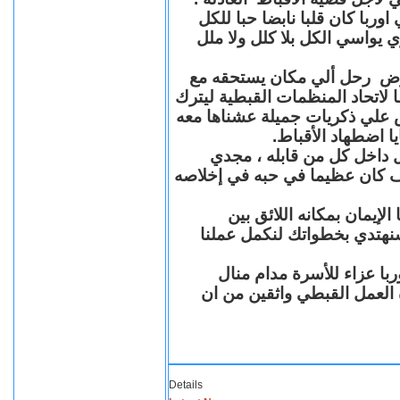
با كان قلبا نابضا حبا للكل
 يواسي الكل بلا كلل ولا ملل
مرض رحل ألي مكان يستحقه مع
 لاتحاد المنظمات القبطية ليترك
ش علي ذكريات جميلة عشناها معه
يا اضطهاد الأقباط
 داخل كل من قابله ، مجدي
كان عظيما في حبه في إخلاصه
لإيمان بمكانه اللائق بين
نهتدي بخطواتك لنكمل عملنا
با عزاء للأسرة مدام منال
ة العمل القبطي واثقين من ان
Details