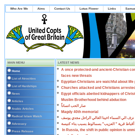
Who Are We
Aims
Contact Us
Lotus Flower
Links
Samue
MAIN MENU
LATEST NEWS
A once protected-and ancient-Christian co
Home
faces new threats
List of Atrocities
Egyptian Christians are watchful about lif
List of Hardships
Churches attacked and Christians arreste
Egypt officials abetted kidnappers of Chris
News
Muslim Brotherhood behind abduction
Articles
صار الحب انساناً
Arabic Articles
Magdy 40th memorial
Radical Islam Watch
نزف الي السماء اخينا الغالي الراحل مجدي يوسف
أقباط قرية ” العزيب” بسمالوط بسبب بناء كنيسة
Advocacy
In Russia, the shift in public opinion is un
Press Release