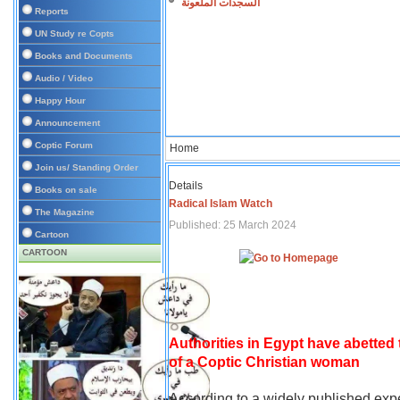
السجدات الملعونة
Reports
UN Study re Copts
Books and Documents
Audio / Video
Happy Hour
Announcement
Coptic Forum
Home
Join us/ Standing Order
Details
Books on sale
Radical Islam Watch
The Magazine
Published: 25 March 2024
Cartoon
CARTOON
Authorities in Egypt have abetted
of a Coptic Christian woman
According to a widely published expe