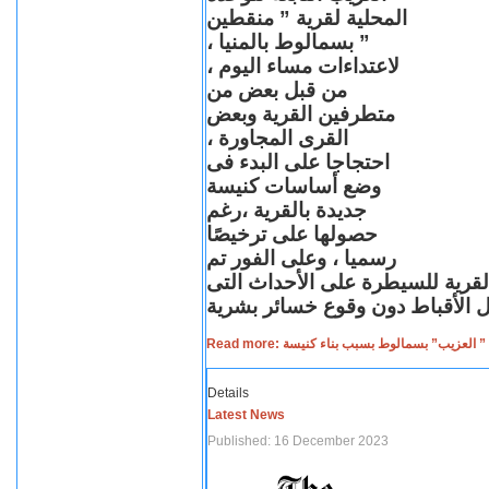
المحلية لقرية ” منقطين
” بسمالوط بالمنيا ،
لاعتداءات مساء اليوم ،
من قبل بعض من
متطرفين القرية وبعض
القرى المجاورة ،
احتجاجا على البدء فى
وضع أساسات كنيسة
جديدة بالقرية ،رغم
حصولها على ترخيصًا
رسميا ، وعلى الفور تم
القرية للسيطرة على الأحداث التى
Read more: لعزيب” بسمالوط بسبب بناء كنيسة
Details
Latest News
Published: 16 December 2023