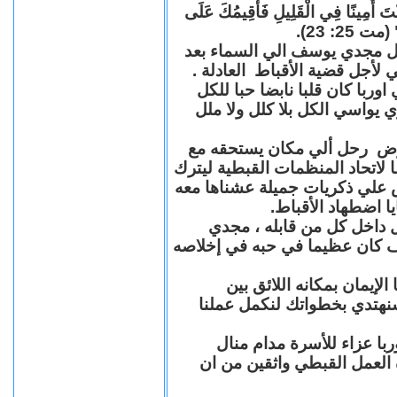
"كُنْتَ أَمِينًا فِي الْقَلِيلِ فَأُقِيمُكَ عَلَى
(مت 25: 23
حل مجدي يوسف الي السماء بعد
ي لأجل قضية الأقباط العادلة
با كان قلبا نابضا حبا للكل
 يواسي الكل بلا كلل ولا ملل
مرض رحل ألي مكان يستحقه مع
 لاتحاد المنظمات القبطية ليترك
ش علي ذكريات جميلة عشناها معه
يا اضطهاد الأقباط
 داخل كل من قابله ، مجدي
كان عظيما في حبه في إخلاصه
لإيمان بمكانه اللائق بين
نهتدي بخطواتك لنكمل عملنا
با عزاء للأسرة مدام منال
ة العمل القبطي واثقين من ان