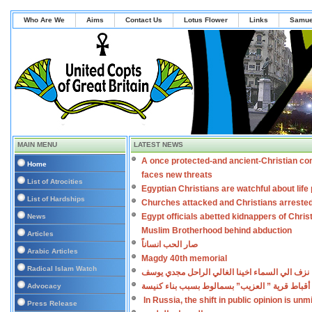
Who Are We
Aims
Contact Us
Lotus Flower
Links
Samue
MAIN MENU
LATEST NEWS
A once protected-and ancient-Christian co
Home
faces new threats
List of Atrocities
Egyptian Christians are watchful about lif
List of Hardships
Churches attacked and Christians arreste
Egypt officials abetted kidnappers of Chris
News
Muslim Brotherhood behind abduction
Articles
صار الحب انساناً
Arabic Articles
Magdy 40th memorial
Radical Islam Watch
نزف الي السماء اخينا الغالي الراحل مجدي يوسف
أقباط قرية ” العزيب” بسمالوط بسبب بناء كنيسة
Advocacy
In Russia, the shift in public opinion is un
Press Release