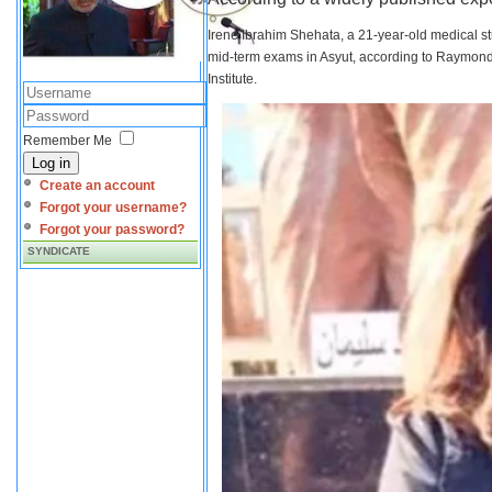
Irene Ibrahim Shehata, a 21-year-old medical s
mid-term exams in Asyut, according to Raymond 
Institute.
Remember Me
Log in
Create an account
Forgot your username?
Forgot your password?
SYNDICATE