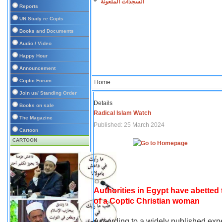
السجدات الملعونة
Reports
UN Study re Copts
Books and Documents
Audio / Video
Happy Hour
Announcement
Coptic Forum
Home
Join us/ Standing Order
Details
Books on sale
Radical Islam Watch
The Magazine
Published: 25 March 2024
Cartoon
CARTOON
Authorities in Egypt have abetted
of a Coptic Christian woman
According to a widely published expe