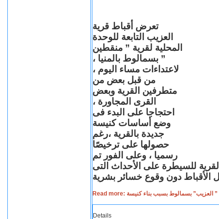
تعرض أقباط قرية
العزيب التابعة للوحدة
المحلية لقرية ” منقطين
” بسمالوط بالمنيا ،
لاعتداءات مساء اليوم ،
من قبل بعض من
متطرفين القرية وبعض
القرى المجاورة ،
احتجاجا على البدء فى
وضع أساسات كنيسة
جديدة بالقرية ،رغم
حصولها على ترخيصًا
رسميا ، وعلى الفور تم
القرية للسيطرة على الأحداث التى
Read more: لعزيب” بسمالوط بسبب بناء كنيسة
Details