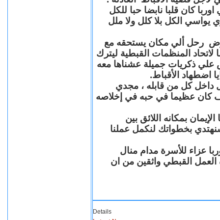
با كان قلبا نابضا حبا للكل
 يواسي الكل بلا كلل ولا ملل
مرض رحل ألي مكان يستحقه مع
 لاتحاد المنظمات القبطية ليترك
ش علي ذكريات جميلة عشناها معه
يا اضطهاد الأقباط
 داخل كل من قابله ، مجدي
كان عظيما في حبه في إخلاصه
لإيمان بمكانه اللائق بين
نهتدي بخطواتك لنكمل عملنا
با عزاء للأسرة مدام منال
ة العمل القبطي واثقين من ان
Details