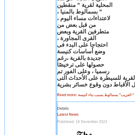
المحلية لقرية ” منقطين
” بسمالوط بالمنيا ،
لاعتداءات مساء اليوم ،
من قبل بعض من
متطرفين القرية وبعض
القرى المجاورة ،
احتجاجا على البدء فى
وضع أساسات كنيسة
جديدة بالقرية ،رغم
حصولها على ترخيصًا
رسميا ، وعلى الفور تم
القرية للسيطرة على الأحداث التى
Read more: لعزيب” بسمالوط بسبب بناء كنيسة
Details
Latest News
Published: 16 December 2023