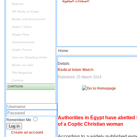
السجدات الملعونة
Reports
UN Study re Copts
Books and Documents
Audio / Video
Happy Hour
Announcement
Coptic Forum
Home
Join us/ Standing Order
Details
Books on sale
Radical Islam Watch
The Magazine
Published: 25 March 2024
Cartoon
CARTOON
Authorities in Egypt have abetted
Remember Me
of a Coptic Christian woman
Log in
Create an account
According to a widely published expe