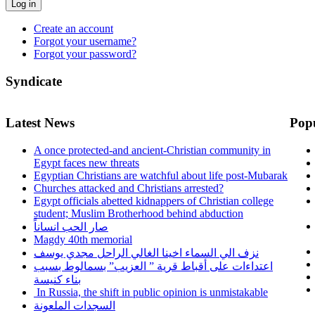
Log in
Create an account
Forgot your username?
Forgot your password?
Syndicate
Latest News
Pop
A once protected-and ancient-Christian community in
Egypt faces new threats
Egyptian Christians are watchful about life post-Mubarak
Churches attacked and Christians arrested?
Egypt officials abetted kidnappers of Christian college
student; Muslim Brotherhood behind abduction
صار الحب انساناً
Magdy 40th memorial
نزف الي السماء اخينا الغالي الراحل مجدي يوسف
اعتداءات على أقباط قرية ” العزيب” بسمالوط بسبب
بناء كنيسة
In Russia, the shift in public opinion is unmistakable
السجدات الملعونة