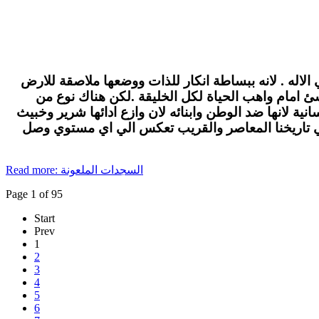
الاله . لانه ببساطة انكار للذات ووضعها ملاصقة للارض
لاشئ امام واهب الحياة لكل الخليقة .لكن هناك نوع من
ة لانها ضد الوطن وابنائه لان وازع ادائها شرير وخبيث
في تاريخنا المعاصر والقريب تعكس الي اي مستوي وصل
Read more: السجدات الملعونة
Page 1 of 95
Start
Prev
1
2
3
4
5
6