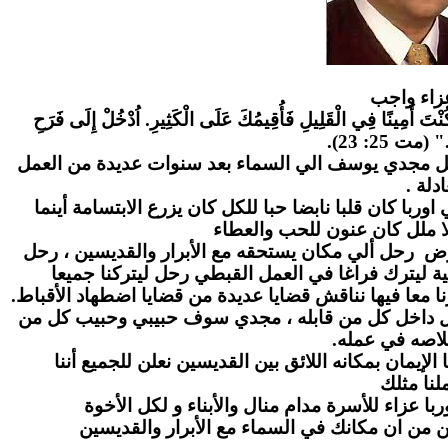
زاء واج
ب
" كُنْتَ أَمِينًا فِي الْقَلِيلِ فَأُقِيمُكَ عَلَى الْكَثِيرِ. اُدْخُلْ إِلَى فَرَحِ
." (مت 25: 23
احل مجدي يوسف الي السماء بعد سنوات عديدة من العمل
عادلة
ا كان قلبا نابضا حبا للكل كان يزرع الابتسامة أينما
ا ملل كان عنون للحب والعطاء
رض رحل ألي مكان يستحقه مع الأبرار والقديسين ، رحل
ة ليترك فراغا في العمل القبطي رحل ليتركنا جميعا
ا معا فيها نناقش قضايا عديدة من قضايا اضطهاد الأقباط
بل داخل كل من قابله ، مجدي سوف حبيبي وحبيب كل من
لاصه في عمله
لإيمان بمكانه اللائق بين القديسين نعلن للجميع أننا
نا مثلك
ا عزاء للأسرة مدام منال والأبناء و لكل الأخوة
ن من ان مكانك في السماء مع الأبرار والقديسين