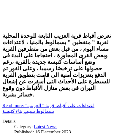
تعرض أقباط قرية العزيب التابعة للوحدة المحلية
لقرية ” منقطين ” بسمالوط بالمنيا ، لاعتداءات
مساء اليوم ، من قبل بعض من متطرفين القرية
وبعض القرى المجاورة ، احتجاجا على البدء فى
وضع أساسات كنيسة جديدة بالقرية ،رغم
حصولها على ترخيصًا رسميا ، وعلى الفور تم
الدفع بتعزيزات أمنية الى قامت بتطويق القرية
للسيطرة على الأحداث التى أسفرت عن إشعال
النيران فى بعض منازل الأقباط دون وقوع
خسائر بشرية.
Read more: اعتداءات على أقباط قرية ” العزيب”
بسمالوط بسبب بناء كنيسة
Details
Category:
Latest News
Published: 16 December 2023