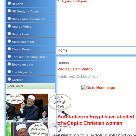
السجدات الملعونة
Reports
UN Study re Copts
Books and Documents
Audio / Video
Happy Hour
Announcement
Coptic Forum
Home
Join us/ Standing Order
Details
Books on sale
Radical Islam Watch
The Magazine
Published: 25 March 2024
Cartoon
CARTOON
Authorities in Egypt have abetted
of a Coptic Christian woman
According to a widely published expe