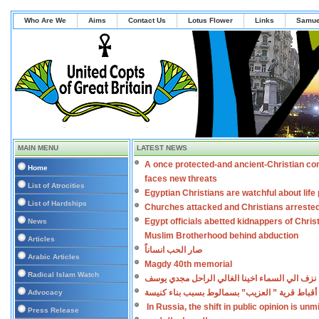
Who Are We
Aims
Contact Us
Lotus Flower
Links
Samue
MAIN MENU
LATEST NEWS
A once protected-and ancient-Christian co
Home
faces new threats
List of Atrocities
Egyptian Christians are watchful about lif
List of Hardships
Churches attacked and Christians arreste
Egypt officials abetted kidnappers of Chris
News
Muslim Brotherhood behind abduction
Articles
صار الحب انساناً
Arabic Articles
Magdy 40th memorial
Radical Islam Watch
نزف الي السماء اخينا الغالي الراحل مجدي يوسف
أقباط قرية ” العزيب” بسمالوط بسبب بناء كنيسة
Advocacy
In Russia, the shift in public opinion is un
Press Release