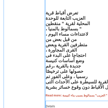
تعرض أقباط قرية
العزيب التابعة للوحدة
المحلية لقرية ” منقطين
” بسمالوط بالمنيا ،
لاعتداءات مساء اليوم ،
من قبل بعض من
متطرفين القرية وبعض
القرى المجاورة ،
احتجاجا على البدء فى
وضع أساسات كنيسة
جديدة بالقرية ،رغم
حصولها على ترخيصًا
رسميا ، وعلى الفور تم
القرية للسيطرة على الأحداث التى
Read more: لعزيب” بسمالوط بسبب بناء كنيسة
Details