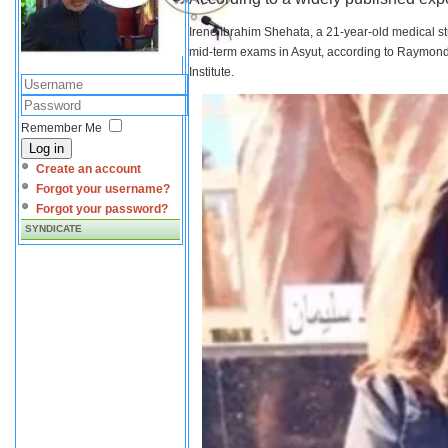
Irene Ibrahim Shehata, a 21-year-old medical s
mid-term exams in Asyut, according to Raymond 
Institute.
Remember Me
Log in
Create an account
Forgot your username?
Forgot your password?
SYNDICATE