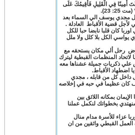
"كُنْتَ أَمِينًا فِي الْقَلِيلِ فَأُقِيمُكَ عَلَى
(مت 25: 23
حل مجدي يوسف الي السماء بعد
ي لأجل قضية الأقباط العادلة
با كان قلبا نابضا حبا للكل
 يواسي الكل بلا كلل ولا ملل
مرض رحل ألي مكان يستحقه مع
 لاتحاد المنظمات القبطية ليترك
ش علي ذكريات جميلة عشناها معه
يا اضطهاد الأقباط
 داخل كل من قابله ، مجدي
كان عظيما في حبه في إخلاصه
لإيمان بمكانه اللائق بين
نهتدي بخطواتك لنكمل عملنا
با عزاء للأسرة مدام منال
ة العمل القبطي واثقين من ان