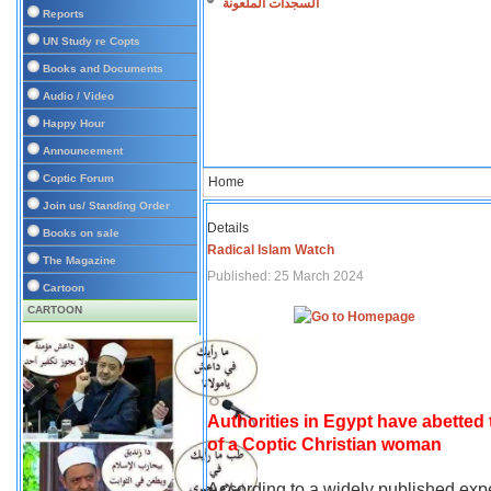
السجدات الملعونة
Reports
UN Study re Copts
Books and Documents
Audio / Video
Happy Hour
Announcement
Coptic Forum
Home
Join us/ Standing Order
Details
Books on sale
Radical Islam Watch
The Magazine
Published: 25 March 2024
Cartoon
CARTOON
Authorities in Egypt have abetted
of a Coptic Christian woman
According to a widely published expe