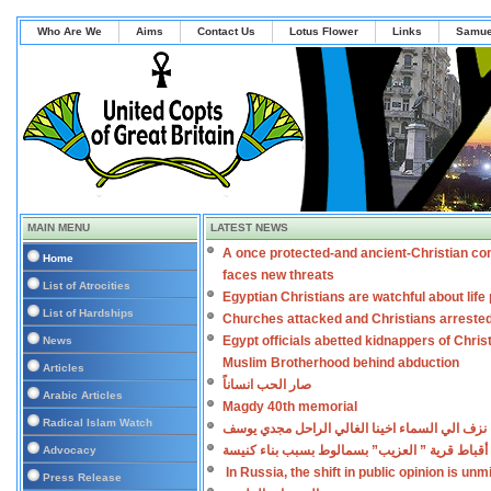
Who Are We
Aims
Contact Us
Lotus Flower
Links
Samue
MAIN MENU
LATEST NEWS
A once protected-and ancient-Christian co
Home
faces new threats
List of Atrocities
Egyptian Christians are watchful about lif
List of Hardships
Churches attacked and Christians arreste
Egypt officials abetted kidnappers of Chris
News
Muslim Brotherhood behind abduction
Articles
صار الحب انساناً
Arabic Articles
Magdy 40th memorial
Radical Islam Watch
نزف الي السماء اخينا الغالي الراحل مجدي يوسف
أقباط قرية ” العزيب” بسمالوط بسبب بناء كنيسة
Advocacy
In Russia, the shift in public opinion is un
Press Release