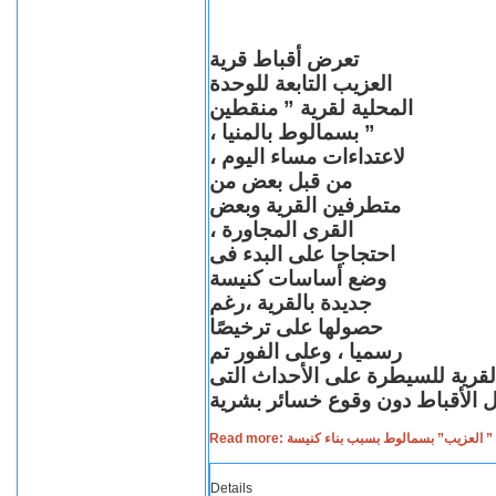
تعرض أقباط قرية
العزيب التابعة للوحدة
المحلية لقرية ” منقطين
” بسمالوط بالمنيا ،
لاعتداءات مساء اليوم ،
من قبل بعض من
متطرفين القرية وبعض
القرى المجاورة ،
احتجاجا على البدء فى
وضع أساسات كنيسة
جديدة بالقرية ،رغم
حصولها على ترخيصًا
رسميا ، وعلى الفور تم
القرية للسيطرة على الأحداث التى
Read more: لعزيب” بسمالوط بسبب بناء كنيسة
Details