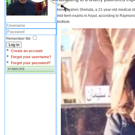
Irene Ibrahim Shehata, a 21-year-old medical s
mid-term exams in Asyut, according to Raymond 
Institute.
Remember Me
Log in
Create an account
Forgot your username?
Forgot your password?
SYNDICATE