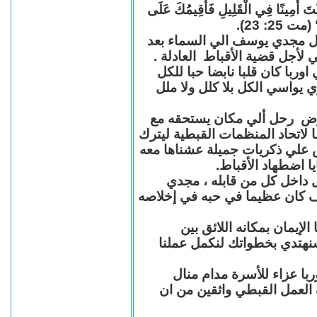
"كُنْتَ أَمِينًا فِي الْقَلِيلِ فَأُقِيمُكَ عَلَى
(مت 25: 23
حل مجدي يوسف الي السماء بعد
ي لأجل قضية الأقباط العادلة
با كان قلبا نابضا حبا للكل
 يواسي الكل بلا كلل ولا ملل
مرض رحل ألي مكان يستحقه مع
 لاتحاد المنظمات القبطية ليترك
ش علي ذكريات جميلة عشناها معه
يا اضطهاد الأقباط
 داخل كل من قابله ، مجدي
كان عظيما في حبه في إخلاصه
لإيمان بمكانه اللائق بين
نهتدي بخطواتك لنكمل عملنا
با عزاء للأسرة مدام منال
ة العمل القبطي واثقين من ان