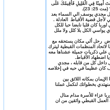
"كُنْتَ أَمِينًا فِي الْقَلِيلِ فَأُقِيمُكَ عَلَى
(مت 25: 23
حل مجدي يوسف الي السماء بعد
ي لأجل قضية الأقباط العادلة
با كان قلبا نابضا حبا للكل
 يواسي الكل بلا كلل ولا ملل
مرض رحل ألي مكان يستحقه مع
 لاتحاد المنظمات القبطية ليترك
ش علي ذكريات جميلة عشناها معه
يا اضطهاد الأقباط
 داخل كل من قابله ، مجدي
كان عظيما في حبه في إخلاصه
لإيمان بمكانه اللائق بين
نهتدي بخطواتك لنكمل عملنا
با عزاء للأسرة مدام منال
ة العمل القبطي واثقين من ان