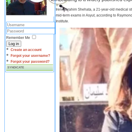
Irene Ibrahim Shehata, a 21-year-old medical s
mid-term exams in Asyut, according to Raymond 
Institute.
Remember Me
Log in
Create an account
Forgot your username?
Forgot your password?
SYNDICATE