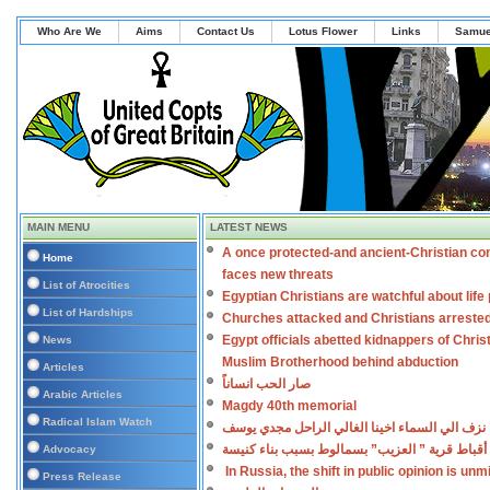
Who Are We
Aims
Contact Us
Lotus Flower
Links
Samue
MAIN MENU
LATEST NEWS
A once protected-and ancient-Christian co
Home
faces new threats
List of Atrocities
Egyptian Christians are watchful about lif
List of Hardships
Churches attacked and Christians arreste
Egypt officials abetted kidnappers of Chris
News
Muslim Brotherhood behind abduction
Articles
صار الحب انساناً
Arabic Articles
Magdy 40th memorial
Radical Islam Watch
نزف الي السماء اخينا الغالي الراحل مجدي يوسف
أقباط قرية ” العزيب” بسمالوط بسبب بناء كنيسة
Advocacy
In Russia, the shift in public opinion is un
Press Release