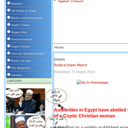
السجدات الملعونة
Reports
UN Study re Copts
Books and Documents
Audio / Video
Happy Hour
Announcement
Coptic Forum
Home
Join us/ Standing Order
Details
Books on sale
Radical Islam Watch
The Magazine
Published: 25 March 2024
Cartoon
CARTOON
Authorities in Egypt have abetted
of a Coptic Christian woman
According to a widely published expe