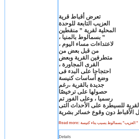
تعرض أقباط قرية
العزيب التابعة للوحدة
المحلية لقرية ” منقطين
” بسمالوط بالمنيا ،
لاعتداءات مساء اليوم ،
من قبل بعض من
متطرفين القرية وبعض
القرى المجاورة ،
احتجاجا على البدء فى
وضع أساسات كنيسة
جديدة بالقرية ،رغم
حصولها على ترخيصًا
رسميا ، وعلى الفور تم
القرية للسيطرة على الأحداث التى
Read more: لعزيب” بسمالوط بسبب بناء كنيسة
Details