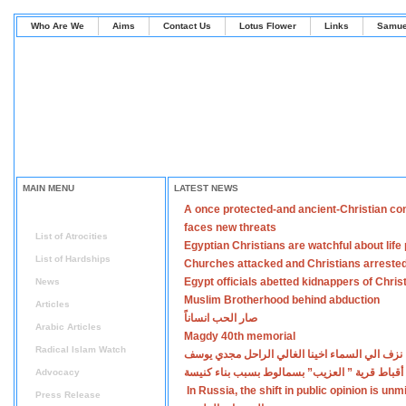
Who Are We
Aims
Contact Us
Lotus Flower
Links
Samue
MAIN MENU
LATEST NEWS
A once protected-and ancient-Christian co
Home
faces new threats
List of Atrocities
Egyptian Christians are watchful about lif
List of Hardships
Churches attacked and Christians arreste
Egypt officials abetted kidnappers of Chris
News
Muslim Brotherhood behind abduction
Articles
صار الحب انساناً
Arabic Articles
Magdy 40th memorial
Radical Islam Watch
نزف الي السماء اخينا الغالي الراحل مجدي يوسف
أقباط قرية ” العزيب” بسمالوط بسبب بناء كنيسة
Advocacy
In Russia, the shift in public opinion is un
Press Release