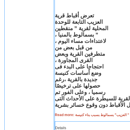
تعرض أقباط قرية
العزيب التابعة للوحدة
المحلية لقرية ” منقطين
” بسمالوط بالمنيا ،
لاعتداءات مساء اليوم ،
من قبل بعض من
متطرفين القرية وبعض
القرى المجاورة ،
احتجاجا على البدء فى
وضع أساسات كنيسة
جديدة بالقرية ،رغم
حصولها على ترخيصًا
رسميا ، وعلى الفور تم
القرية للسيطرة على الأحداث التى
Read more: لعزيب” بسمالوط بسبب بناء كنيسة
Details