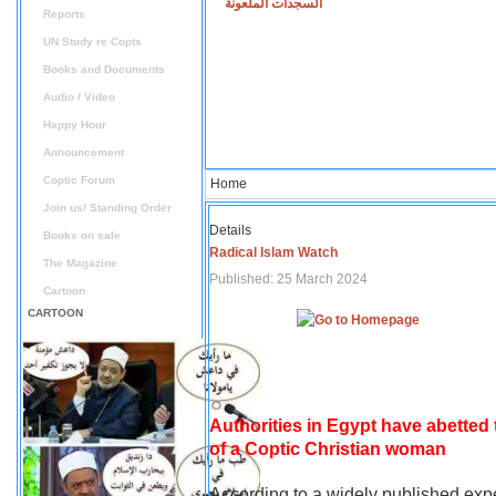
السجدات الملعونة
Reports
UN Study re Copts
Books and Documents
Audio / Video
Happy Hour
Announcement
Coptic Forum
Home
Join us/ Standing Order
Details
Books on sale
Radical Islam Watch
The Magazine
Published: 25 March 2024
Cartoon
CARTOON
Authorities in Egypt have abetted
of a Coptic Christian woman
According to a widely published expe