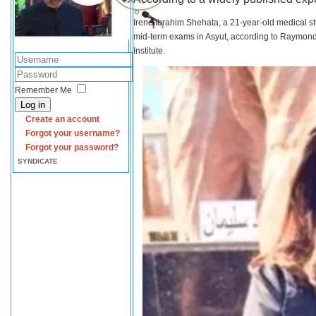
Irene Ibrahim Shehata, a 21-year-old medical s
mid-term exams in Asyut, according to Raymond 
Institute.
Remember Me
Log in
Create an account
Forgot your username?
Forgot your password?
SYNDICATE