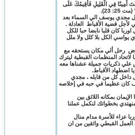
"كُنْتَ أَمِينًا فِي الْقَلِيلِ فَأُقِيمُكَ عَلَى
(مت 25: 23
حل مجدي يوسف الي السماء بعد
ي لأجل قضية الأقباط العادلة
با كان قلبا نابضا حبا للكل
 يواسي الكل بلا كلل ولا ملل
مرض رحل ألي مكان يستحقه مع
 لاتحاد المنظمات القبطية ليترك
ش علي ذكريات جميلة عشناها معه
يا اضطهاد الأقباط
 داخل كل من قابله ، مجدي
كان عظيما في حبه في إخلاصه
لإيمان بمكانه اللائق بين
نهتدي بخطواتك لنكمل عملنا
با عزاء للأسرة مدام منال
ة العمل القبطي واثقين من ان