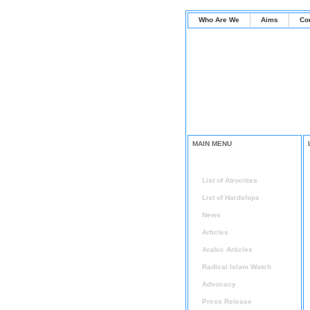
Who Are We
Aims
Co
MAIN MENU
Home
List of Atrocities
List of Hardships
News
Articles
Arabic Articles
Radical Islam Watch
Advocacy
Press Release