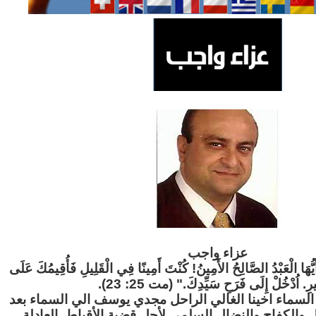
عزاء واج
ب
"َيُّهَا الْعَبْدُ الصَّالِحُ الأَمِينُ! كُنْتَ أَمِينًا فِي الْقَلِيلِ فَأُقِيمُكَ عَلَى
ثِيرِ. اُدْخُلْ إِلَى فَرَحِ سَيِّدِكَ." (مت 25: 23
لسماء اخينا الغالي الراحل مجدي يوسف الي السماء بعد
ل والكفاح والنضال السلمي لأجل قضية الأقباط العادلة