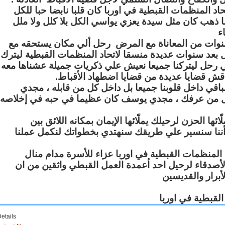
المنظمات القبطية في اوربا كان قلبا نابضا حبا للكل
ما ذهب كان مثل سيدة يعزي يواسي الكل بلا كلل ولا ملل
ء
نوات من المعاناة مع المرض رحل ألي مكان يستحقه مع
ل بعد سنوات عديدة منسقا لاتحاد المنظمات القبطية ليترك
 رحل ليتركنا جميعا نعيش علي ذكريات جميلة عشناها معه
نناقش قضايا عديدة من قضايا اضطهاد الأقباط
قي داخل قلوبنا جميعا بل داخل كل من قابله ، مجدي
من عرفك ، مجدي يوسف كان عظيما في حبه في إخلاصه
ا الحزن لرحيلك يملّائها الإيمان بمكانه اللائق بين
 أننا سنسير علي طريقك سنهتدي بخطواتك لنكمل عملنا
 المنظمات القبطية في اوربا عزاء للأسرة مدام منال
والأصدقاء لرحيل احد أعمدة العمل القبطي واثقين من ان
أبرار والقديسين
لقبطية في اوربا
etails