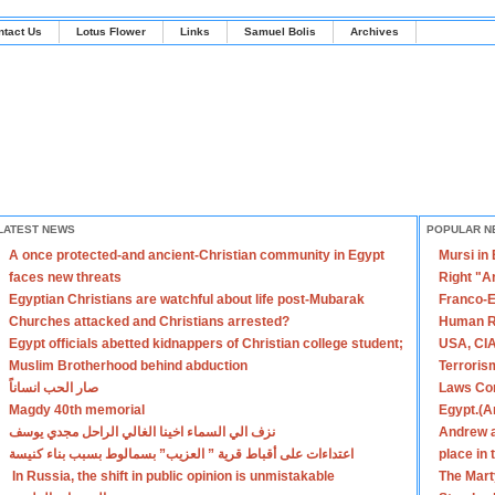
ntact Us
Lotus Flower
Links
Samuel Bolis
Archives
LATEST NEWS
POPULAR N
A once protected-and ancient-Christian community in Egypt
Mursi in
faces new threats
Right "A
Egyptian Christians are watchful about life post-Mubarak
Franco-E
Churches attacked and Christians arrested?
Human R
Egypt officials abetted kidnappers of Christian college student;
USA, CIA
Muslim Brotherhood behind abduction
Terroris
صار الحب انساناً
Laws Con
Magdy 40th memorial
Egypt.(A
نزف الي السماء اخينا الغالي الراحل مجدي يوسف
Andrew a
اعتداءات على أقباط قرية ” العزيب” بسمالوط بسبب بناء كنيسة
place in
In Russia, the shift in public opinion is unmistakable
The Mart