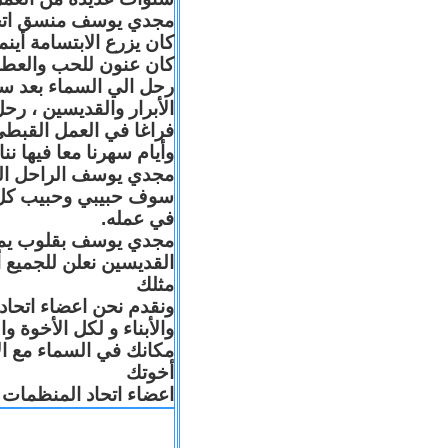
مجدي يوسف منسق اتحاد 
كان يزرع الابتسامة أين
كان عنون للحب والعطا
رحل الي السماء بعد س
الأبرار والقديسين ، رح
فراغا في العمل القبطي
وأيام سهرنا معا فيها .
مجدي يوسف الراحل البا
سوف حبيبي وحبيب كل 
في عمله.
مجدي يوسف بقلوب يملّائه
القديسين نعلن للجميع
مثلك
ونقدم نحن اعضاء اتحاد
والأبناء و لكل الأخوة 
مكانك في السماء مع ال
أخوتك
اعضاء اتحاد المنظمات ا