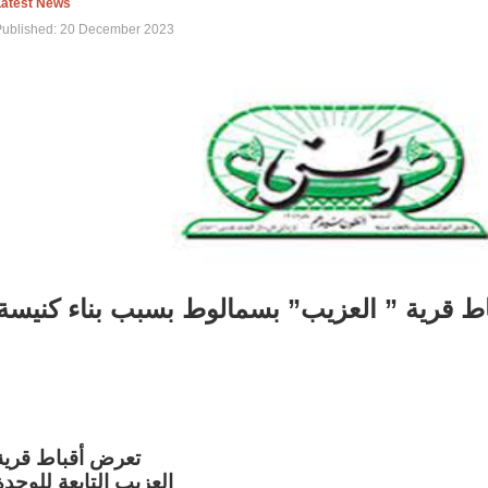
Latest News
Published: 20 December 2023
اط قرية ” العزيب” بسمالوط بسبب بناء كنيسة
تعرض أقباط قرية
العزيب التابعة للوحدة