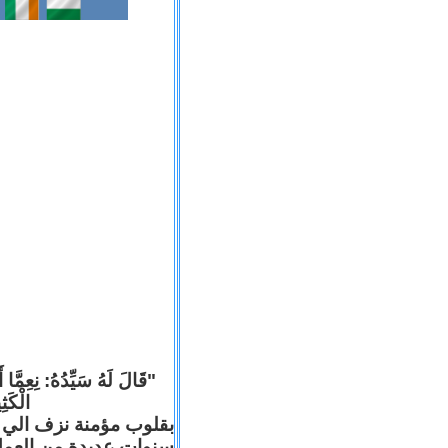
قَالَ لَهُ سَيِّدُهُ: نِعِمَّا أ
الْكَ).
بقلوب مؤمنة نزف الي ا
سنوات عديدة من العم .