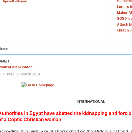
السجدات الملعونة
Standard
Letters 
Maher Al
SOS Plea
Attack b
church i
Home
etails
Radical Islam Watch
ublished: 25 March 2024
INTERNATIONAL
Authorities in Egypt have abetted the kidnapping and forcib
of a Coptic Christian woman
According to a widely published expert on the Middle East and I