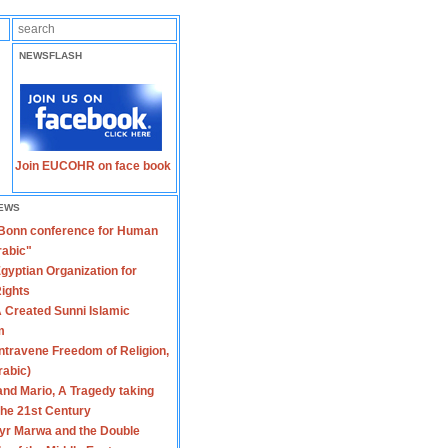
NEWSFLASH
Join EUCOHR on face book
EWS
 Bonn conference for Human
rabic"
gyptian Organization for
ights
 Created Sunni Islamic
m
travene Freedom of Religion,
rabic)
nd Mario, A Tragedy taking
 the 21st Century
yr Marwa and the Double