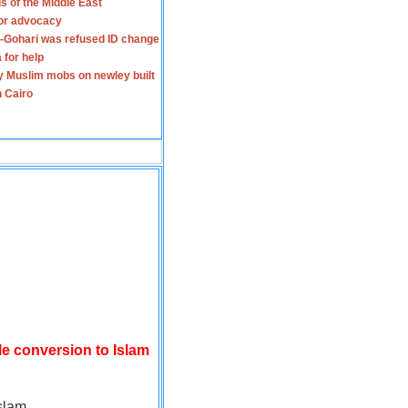
s of the Middle East
for advocacy
-Gohari was refused ID change
 for help
y Muslim mobs on newley built
n Cairo
le conversion to Islam
slam.