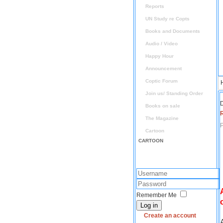
Reports
UN Study re Copts
Books and Documents
Audio / Video
Happy Hour
Announcement
Coptic Forum
Join us/ Standing Order
D
Books on sale
The Magazine
P
Cartoon
CARTOON
Remember Me
Log in
Create an account