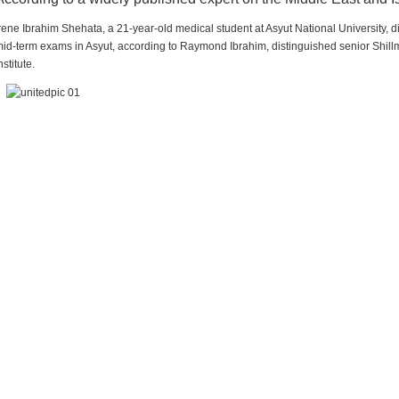
rene Ibrahim Shehata, a 21-year-old medical student at Asyut National University,
id-term exams in Asyut, according to Raymond Ibrahim, distinguished senior Shill
nstitute.