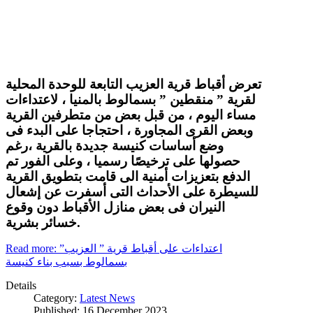
تعرض أقباط قرية العزيب التابعة للوحدة المحلية
لقرية ” منقطين ” بسمالوط بالمنيا ، لاعتداءات
مساء اليوم ، من قبل بعض من متطرفين القرية
وبعض القرى المجاورة ، احتجاجا على البدء فى
وضع أساسات كنيسة جديدة بالقرية ،رغم
حصولها على ترخيصًا رسميا ، وعلى الفور تم
الدفع بتعزيزات أمنية الى قامت بتطويق القرية
للسيطرة على الأحداث التى أسفرت عن إشعال
النيران فى بعض منازل الأقباط دون وقوع
خسائر بشرية.
Read more: اعتداءات على أقباط قرية ” العزيب”
بسمالوط بسبب بناء كنيسة
Details
Category:
Latest News
Published: 16 December 2023