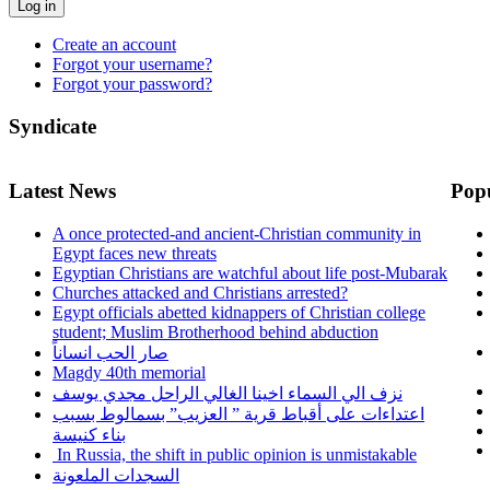
Log in
Create an account
Forgot your username?
Forgot your password?
Syndicate
Latest News
Pop
A once protected-and ancient-Christian community in
Egypt faces new threats
Egyptian Christians are watchful about life post-Mubarak
Churches attacked and Christians arrested?
Egypt officials abetted kidnappers of Christian college
student; Muslim Brotherhood behind abduction
صار الحب انساناً
Magdy 40th memorial
نزف الي السماء اخينا الغالي الراحل مجدي يوسف
اعتداءات على أقباط قرية ” العزيب” بسمالوط بسبب
بناء كنيسة
In Russia, the shift in public opinion is unmistakable
السجدات الملعونة