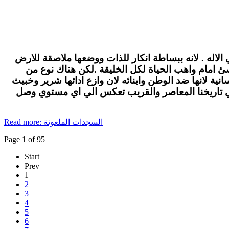
الاله . لانه ببساطة انكار للذات ووضعها ملاصقة للارض
لاشئ امام واهب الحياة لكل الخليقة .لكن هناك نوع من
ة لانها ضد الوطن وابنائه لان وازع ادائها شرير وخبيث
في تاريخنا المعاصر والقريب تعكس الي اي مستوي وصل
Read more: السجدات الملعونة
Page 1 of 95
Start
Prev
1
2
3
4
5
6