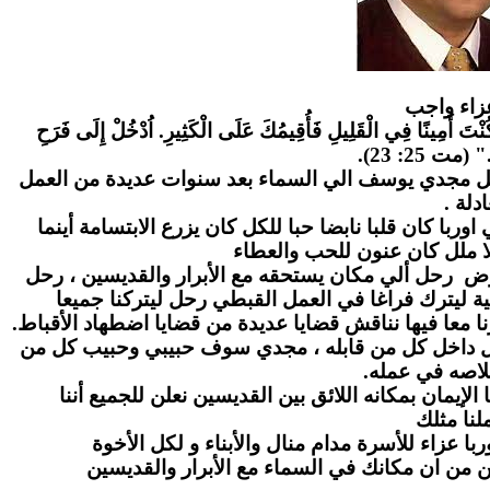
زاء واج
ب
" كُنْتَ أَمِينًا فِي الْقَلِيلِ فَأُقِيمُكَ عَلَى الْكَثِيرِ. اُدْخُلْ إِلَى فَرَحِ
." (مت 25: 23
احل مجدي يوسف الي السماء بعد سنوات عديدة من العمل
عادلة
ا كان قلبا نابضا حبا للكل كان يزرع الابتسامة أينما
ا ملل كان عنون للحب والعطاء
رض رحل ألي مكان يستحقه مع الأبرار والقديسين ، رحل
ة ليترك فراغا في العمل القبطي رحل ليتركنا جميعا
ا معا فيها نناقش قضايا عديدة من قضايا اضطهاد الأقباط
بل داخل كل من قابله ، مجدي سوف حبيبي وحبيب كل من
لاصه في عمله
لإيمان بمكانه اللائق بين القديسين نعلن للجميع أننا
نا مثلك
ا عزاء للأسرة مدام منال والأبناء و لكل الأخوة
ن من ان مكانك في السماء مع الأبرار والقديسين