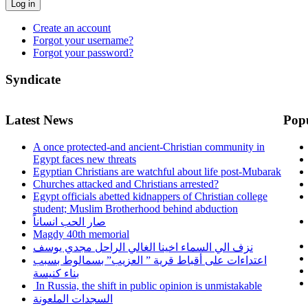
Log in
Create an account
Forgot your username?
Forgot your password?
Syndicate
Latest News
Pop
A once protected-and ancient-Christian community in
Egypt faces new threats
Egyptian Christians are watchful about life post-Mubarak
Churches attacked and Christians arrested?
Egypt officials abetted kidnappers of Christian college
student; Muslim Brotherhood behind abduction
صار الحب انساناً
Magdy 40th memorial
نزف الي السماء اخينا الغالي الراحل مجدي يوسف
اعتداءات على أقباط قرية ” العزيب” بسمالوط بسبب
بناء كنيسة
In Russia, the shift in public opinion is unmistakable
السجدات الملعونة