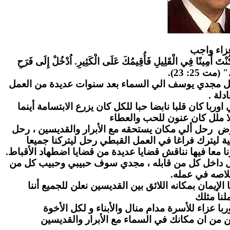
زاء واج
ب
" كُنْتَ أَمِينًا فِي الْقَلِيلِ فَأُقِيمُكَ عَلَى الْكَثِيرِ. اُدْخُلْ إِلَى فَرَحِ
." (مت 25: 23
احل مجدي يوسف الي السماء بعد سنوات عديدة من العمل
عادلة
ا كان قلبا نابضا حبا للكل كان يزرع الابتسامة أينما
ا ملل كان عنون للحب والعطاء
رض رحل ألي مكان يستحقه مع الأبرار والقديسين ، رحل
ة ليترك فراغا في العمل القبطي رحل ليتركنا جميعا
ا معا فيها نناقش قضايا عديدة من قضايا اضطهاد الأقباط
بل داخل كل من قابله ، مجدي سوف حبيبي وحبيب كل من
لاصه في عمله
لإيمان بمكانه اللائق بين القديسين نعلن للجميع أننا
نا مثلك
ا عزاء للأسرة مدام منال والأبناء و لكل الأخوة
ن من ان مكانك في السماء مع الأبرار والقديسين