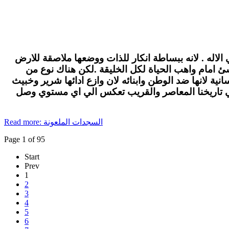
الاله . لانه ببساطة انكار للذات ووضعها ملاصقة للارض
لاشئ امام واهب الحياة لكل الخليقة .لكن هناك نوع من
ة لانها ضد الوطن وابنائه لان وازع ادائها شرير وخبيث
في تاريخنا المعاصر والقريب تعكس الي اي مستوي وصل
Read more: السجدات الملعونة
Page 1 of 95
Start
Prev
1
2
3
4
5
6