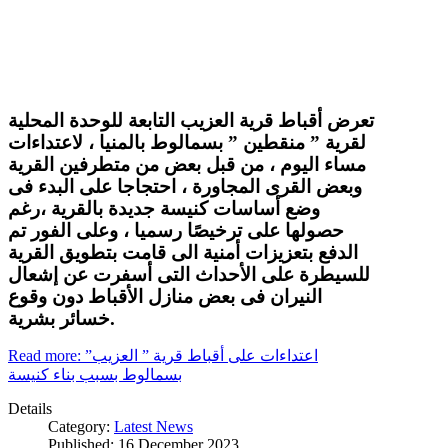
تعرض أقباط قرية العزيب التابعة للوحدة المحلية
لقرية ” منقطين ” بسمالوط بالمنيا ، لاعتداءات
مساء اليوم ، من قبل بعض من متطرفين القرية
وبعض القرى المجاورة ، احتجاجا على البدء فى
وضع أساسات كنيسة جديدة بالقرية ،رغم
حصولها على ترخيصًا رسميا ، وعلى الفور تم
الدفع بتعزيزات أمنية الى قامت بتطويق القرية
للسيطرة على الأحداث التى أسفرت عن إشعال
النيران فى بعض منازل الأقباط دون وقوع
خسائر بشرية.
Read more: اعتداءات على أقباط قرية ” العزيب”
بسمالوط بسبب بناء كنيسة
Details
Category:
Latest News
Published: 16 December 2023