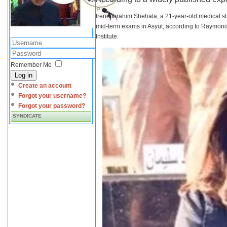
Irene Ibrahim Shehata, a 21-year-old medical s
mid-term exams in Asyut, according to Raymond 
Institute.
Remember Me
Log in
Create an account
Forgot your username?
Forgot your password?
SYNDICATE