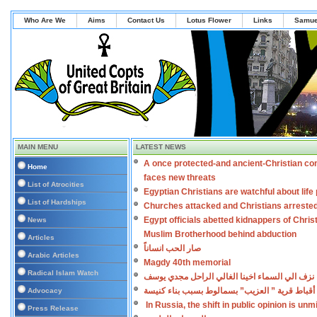
Who Are We
Aims
Contact Us
Lotus Flower
Links
Samue
MAIN MENU
LATEST NEWS
A once protected-and ancient-Christian co
Home
faces new threats
List of Atrocities
Egyptian Christians are watchful about lif
List of Hardships
Churches attacked and Christians arreste
Egypt officials abetted kidnappers of Chris
News
Muslim Brotherhood behind abduction
Articles
صار الحب انساناً
Arabic Articles
Magdy 40th memorial
Radical Islam Watch
نزف الي السماء اخينا الغالي الراحل مجدي يوسف
أقباط قرية ” العزيب” بسمالوط بسبب بناء كنيسة
Advocacy
In Russia, the shift in public opinion is un
Press Release