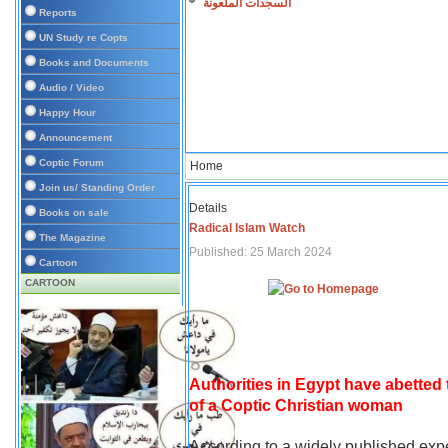
السجدات الملعونة
Reports
UN Study re Copts
Books and Documents
Audio / Video
Happy Hour
Announcement
Coptic Forum
Home
Join us/ Standing Order
Details
Books on sale
Radical Islam Watch
The Magazine
Published: 25 March 2024
Cartoon
CARTOON
Authorities in Egypt have abetted
of a Coptic Christian woman
According to a widely published expe