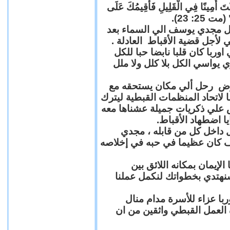
"كُنْتَ أَمِينًا فِي الْقَلِيلِ فَأُقِيمُكَ عَلَى
(مت 25: 23
حل مجدي يوسف الي السماء بعد
ي لأجل قضية الأقباط العادلة
با كان قلبا نابضا حبا للكل
 يواسي الكل بلا كلل ولا ملل
مرض رحل ألي مكان يستحقه مع
 لاتحاد المنظمات القبطية ليترك
ش علي ذكريات جميلة عشناها معه
يا اضطهاد الأقباط
 داخل كل من قابله ، مجدي
كان عظيما في حبه في إخلاصه
لإيمان بمكانه اللائق بين
نهتدي بخطواتك لنكمل عملنا
با عزاء للأسرة مدام منال
ة العمل القبطي واثقين من ان