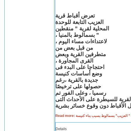
تعرض أقباط قرية
العزيب التابعة للوحدة
المحلية لقرية ” منقطين
” بسمالوط بالمنيا ،
لاعتداءات مساء اليوم ،
من قبل بعض من
متطرفين القرية وبعض
القرى المجاورة ،
احتجاجا على البدء فى
وضع أساسات كنيسة
جديدة بالقرية ،رغم
حصولها على ترخيصًا
رسميا ، وعلى الفور تم
القرية للسيطرة على الأحداث التى
Read more: لعزيب” بسمالوط بسبب بناء كنيسة
Details