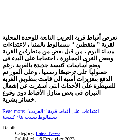
تعرض أقباط قرية العزيب التابعة للوحدة المحلية
لقرية ” منقطين ” بسمالوط بالمنيا ، لاعتداءات
مساء اليوم ، من قبل بعض من متطرفين القرية
وبعض القرى المجاورة ، احتجاجا على البدء فى
وضع أساسات كنيسة جديدة بالقرية ،رغم
حصولها على ترخيصًا رسميا ، وعلى الفور تم
الدفع بتعزيزات أمنية الى قامت بتطويق القرية
للسيطرة على الأحداث التى أسفرت عن إشعال
النيران فى بعض منازل الأقباط دون وقوع
خسائر بشرية.
Read more: اعتداءات على أقباط قرية ” العزيب”
بسمالوط بسبب بناء كنيسة
Details
Category:
Latest News
Published: 16 December 2023