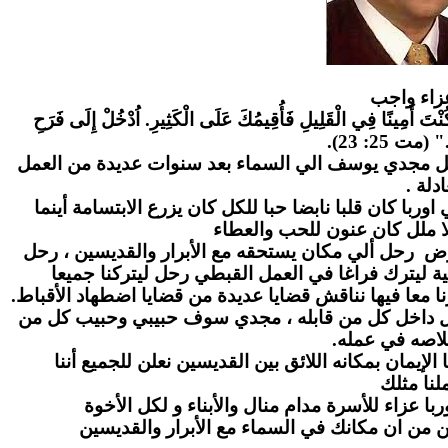
زاء واج
ب
" كُنْتَ أَمِينًا فِي الْقَلِيلِ فَأُقِيمُكَ عَلَى الْكَثِيرِ. اُدْخُلْ إِلَى فَرَحِ
." (مت 25: 23
احل مجدي يوسف الي السماء بعد سنوات عديدة من العمل
عادلة
ا كان قلبا نابضا حبا للكل كان يزرع الابتسامة أينما
ا ملل كان عنون للحب والعطاء
رض رحل ألي مكان يستحقه مع الأبرار والقديسين ، رحل
ة ليترك فراغا في العمل القبطي رحل ليتركنا جميعا
ا معا فيها نناقش قضايا عديدة من قضايا اضطهاد الأقباط
بل داخل كل من قابله ، مجدي سوف حبيبي وحبيب كل من
لاصه في عمله
لإيمان بمكانه اللائق بين القديسين نعلن للجميع أننا
نا مثلك
ا عزاء للأسرة مدام منال والأبناء و لكل الأخوة
ن من ان مكانك في السماء مع الأبرار والقديسين