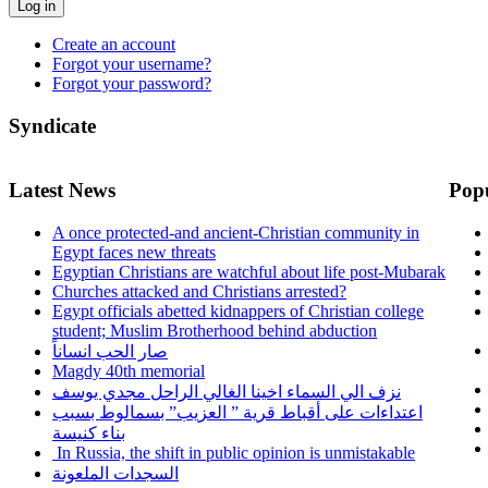
Log in
Create an account
Forgot your username?
Forgot your password?
Syndicate
Latest News
Pop
A once protected-and ancient-Christian community in
Egypt faces new threats
Egyptian Christians are watchful about life post-Mubarak
Churches attacked and Christians arrested?
Egypt officials abetted kidnappers of Christian college
student; Muslim Brotherhood behind abduction
صار الحب انساناً
Magdy 40th memorial
نزف الي السماء اخينا الغالي الراحل مجدي يوسف
اعتداءات على أقباط قرية ” العزيب” بسمالوط بسبب
بناء كنيسة
In Russia, the shift in public opinion is unmistakable
السجدات الملعونة