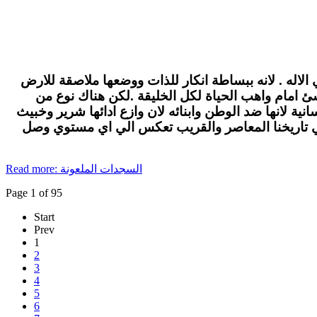
الاله . لانه ببساطة انكار للذات ووضعها ملاصقة للارض
لاشئ امام واهب الحياة لكل الخليقة .لكن هناك نوع من
ة لانها ضد الوطن وابنائه لان وازع ادائها شرير وخبيث
في تاريخنا المعاصر والقريب تعكس الي اي مستوي وصل
Read more: السجدات الملعونة
Page 1 of 95
Start
Prev
1
2
3
4
5
6