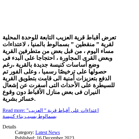
تعرض أقباط قرية العزيب التابعة للوحدة المحلية
لقرية ” منقطين ” بسمالوط بالمنيا ، لاعتداءات
مساء اليوم ، من قبل بعض من متطرفين القرية
وبعض القرى المجاورة ، احتجاجا على البدء فى
وضع أساسات كنيسة جديدة بالقرية ،رغم
حصولها على ترخيصًا رسميا ، وعلى الفور تم
الدفع بتعزيزات أمنية الى قامت بتطويق القرية
للسيطرة على الأحداث التى أسفرت عن إشعال
النيران فى بعض منازل الأقباط دون وقوع
خسائر بشرية.
Read more: اعتداءات على أقباط قرية ” العزيب”
بسمالوط بسبب بناء كنيسة
Details
Category:
Latest News
Published: 16 December 2023