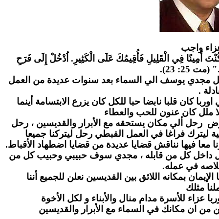
زاء واج
ب
" كُنْتَ أَمِينًا فِي الْقَلِيلِ فَأُقِيمُكَ عَلَى الْكَثِيرِ. اُدْخُلْ إِلَى فَرَحِ
." (مت 25: 23
احل مجدي يوسف الي السماء بعد سنوات عديدة من العمل
عادلة
ا كان قلبا نابضا حبا للكل كان يزرع الابتسامة أينما
ا ملل كان عنون للحب والعطاء
رض رحل ألي مكان يستحقه مع الأبرار والقديسين ، رحل
ة ليترك فراغا في العمل القبطي رحل ليتركنا جميعا
ا معا فيها نناقش قضايا عديدة من قضايا اضطهاد الأقباط
بل داخل كل من قابله ، مجدي سوف حبيبي وحبيب كل من
لاصه في عمله
لإيمان بمكانه اللائق بين القديسين نعلن للجميع أننا
نا مثلك
ا عزاء للأسرة مدام منال والأبناء و لكل الأخوة
ن من ان مكانك في السماء مع الأبرار والقديسين