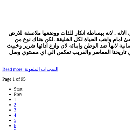
الاله . لانه ببساطة انكار للذات ووضعها ملاصقة للارض
لاشئ امام واهب الحياة لكل الخليقة .لكن هناك نوع من
ة لانها ضد الوطن وابنائه لان وازع ادائها شرير وخبيث
في تاريخنا المعاصر والقريب تعكس الي اي مستوي وصل
Read more: السجدات الملعونة
Page 1 of 95
Start
Prev
1
2
3
4
5
6