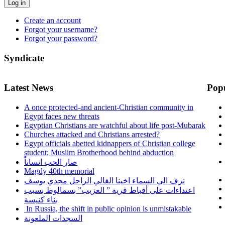
Log in
Create an account
Forgot your username?
Forgot your password?
Syndicate
Latest News
Pop
A once protected-and ancient-Christian community in
Egypt faces new threats
Egyptian Christians are watchful about life post-Mubarak
Churches attacked and Christians arrested?
Egypt officials abetted kidnappers of Christian college
student; Muslim Brotherhood behind abduction
صار الحب انساناً
Magdy 40th memorial
نزف الي السماء اخينا الغالي الراحل مجدي يوسف
اعتداءات على أقباط قرية ” العزيب” بسمالوط بسبب
بناء كنيسة
In Russia, the shift in public opinion is unmistakable
السجدات الملعونة