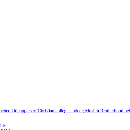
betted kidnappers of Christian college student; Muslim Brotherhood be
abic