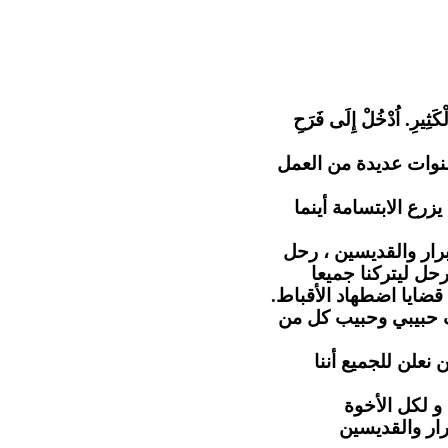
"كَثِيرِ. اُدْخُلْ إِلَى فَرَحِ
نوات عديدة من العمل
رع الابتسامة أينما
رار والقديسين ، رحل
حل ليتركنا جميعا
 قضايا اضطهاد الأقباط
ف حبيبي وحبيب كل من
 نعلن للجميع أننا
و لكل الأخوة
رار والقديسين