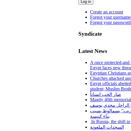
Log in
Create an account
Forgot your username
Forgot your password
Syndicate
Latest News
A once protected-and 
Egypt faces new threa
Egyptian Christians a
Churches attacked and
Egypt officials abette
student; Muslim Brot
صار الحب انساناً
Magdy 40th memorial
لي الراحل مجدي يوسف
عزيب” بسمالوط بسبب
بناء كنيسة
In Russia, the shift i
السجدات الملعونة