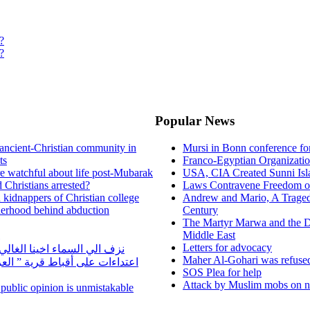
?
?
Popular News
ancient-Christian community in
Mursi in Bonn conference f
ts
Franco-Egyptian Organizati
re watchful about life post-Mubarak
USA, CIA Created Sunni Isl
 Christians arrested?
Laws Contravene Freedom of
d kidnappers of Christian college
Andrew and Mario, A Tragedy
herhood behind abduction
Century
The Martyr Marwa and the D
Middle East
Letters for advocacy
نزف الي السماء اخينا الغا
Maher Al-Gohari was refuse
اعتداءات على أقباط قرية ” ال
SOS Plea for help
Attack by Muslim mobs on ne
n public opinion is unmistakable