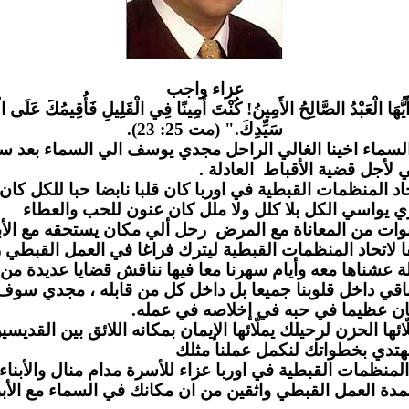
عزاء واج
ب
َيُّهَا الْعَبْدُ الصَّالِحُ الأَمِينُ! كُنْتَ أَمِينًا فِي الْقَلِيلِ فَأُقِيمُكَ عَلَى الْ
سَيِّدِكَ." (مت 25: 23).
لسماء اخينا الغالي الراحل مجدي يوسف الي السماء بعد س
مي لأجل قضية الأقباط العادلة
لمنظمات القبطية في اوربا كان قلبا نابضا حبا للكل كان يز
 يواسي الكل بلا كلل ولا ملل كان عنون للحب والعطاء
وات من المعاناة مع المرض رحل ألي مكان يستحقه مع الأب
لاتحاد المنظمات القبطية ليترك فراغا في العمل القبطي ر
 عشناها معه وأيام سهرنا معا فيها نناقش قضايا عديدة من
قي داخل قلوبنا جميعا بل داخل كل من قابله ، مجدي سو
ن عظيما في حبه في إخلاصه في عمله
 الحزن لرحيلك يملّائها الإيمان بمكانه اللائق بين القديسين
دي بخطواتك لنكمل عملنا مثلك
لمنظمات القبطية في اوربا عزاء للأسرة مدام منال والأبناء 
مدة العمل القبطي واثقين من ان مكانك في السماء مع الأب