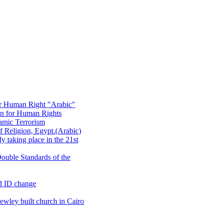
or Human Right "Arabic"
on for Human Rights
amic Terrorism
 Religion, Egypt.(Arabic)
 taking place in the 21st
ouble Standards of the
d ID change
wley built church in Cairo