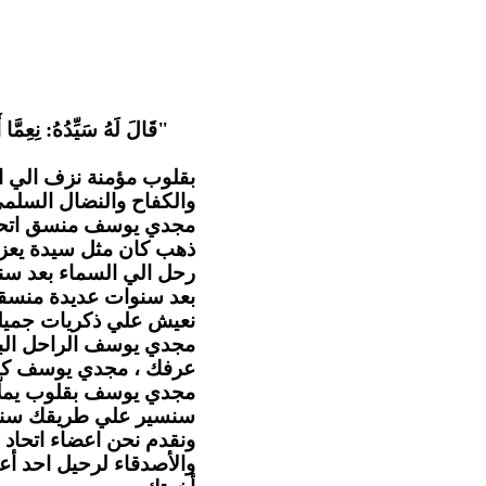
قَالَ لَهُ سَيِّدُهُ: نِعِمَّا أ
بقلوب مؤمنة نزف الي ا
والكفاح والنضال السل .
مجدي يوسف منسق اتحاد ا
ذهب كان مثل سيدة يعزي
رحل الي السماء بعد سن
بعد سنوات عديدة منسقا 
نعيش علي ذكريات جميلة.
مجدي يوسف الراحل البا
عرفك ، مجدي يوسف كا.
مجدي يوسف بقلوب يملّائها
سنسير علي طريقك سنهت
ونقدم نحن اعضاء اتحاد ا
والأصدقاء لرحيل احد أع