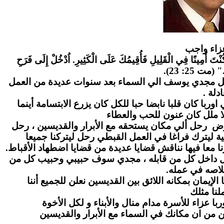
زاء واج
ب
" كُنْتَ أَمِينًا فِي الْقَلِيلِ فَأُقِيمُكَ عَلَى الْكَثِيرِ. اُدْخُلْ إِلَى فَرَحِ
." (مت 25: 23
احل مجدي يوسف الي السماء بعد سنوات عديدة من العمل
عادلة
ا كان قلبا نابضا حبا للكل كان يزرع الابتسامة أينما
ا ملل كان عنون للحب والعطاء
رض رحل ألي مكان يستحقه مع الأبرار والقديسين ، رحل
ة ليترك فراغا في العمل القبطي رحل ليتركنا جميعا
ا معا فيها نناقش قضايا عديدة من قضايا اضطهاد الأقباط
بل داخل كل من قابله ، مجدي سوف حبيبي وحبيب كل من
لاصه في عمله
لإيمان بمكانه اللائق بين القديسين نعلن للجميع أننا
نا مثلك
ا عزاء للأسرة مدام منال والأبناء و لكل الأخوة
ن من ان مكانك في السماء مع الأبرار والقديسين