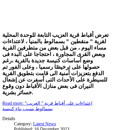
تعرض أقباط قرية العزيب التابعة للوحدة المحلية
لقرية ” منقطين ” بسمالوط بالمنيا ، لاعتداءات
مساء اليوم ، من قبل بعض من متطرفين القرية
وبعض القرى المجاورة ، احتجاجا على البدء فى
وضع أساسات كنيسة جديدة بالقرية ،رغم
حصولها على ترخيصًا رسميا ، وعلى الفور تم
الدفع بتعزيزات أمنية الى قامت بتطويق القرية
للسيطرة على الأحداث التى أسفرت عن إشعال
النيران فى بعض منازل الأقباط دون وقوع
خسائر بشرية.
Read more: اعتداءات على أقباط قرية ” العزيب”
بسمالوط بسبب بناء كنيسة
Details
Category:
Latest News
Published: 16 December 2023