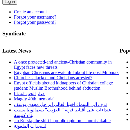
Log in
Create an account
Forgot your username?
Forgot your password?
Syndicate
Latest News
Pop
A once protected-and ancient-Christian community in
Egypt faces new threats
Egyptian Christians are watchful about life post-Mubarak
Churches attacked and Christians arrested?
Egypt officials abetted kidnappers of Christian college
student; Muslim Brotherhood behind abduction
صار الحب انساناً
Magdy 40th memorial
نزف الي السماء اخينا الغالي الراحل مجدي يوسف
اعتداءات على أقباط قرية ” العزيب” بسمالوط بسبب
بناء كنيسة
In Russia, the shift in public opinion is unmistakable
السجدات الملعونة