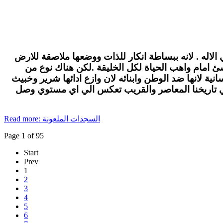
الاله . لانه ببساطة انكار للذات ووضعها ملاصقة للارض
لاشئ امام واهب الحياة لكل الخليقة .لكن هناك نوع من
ة لانها ضد الوطن وابنائه لان وازع ادائها شرير وخبيث
في تاريخنا المعاصر والقريب تعكس الي اي مستوي وصل
Read more: السجدات الملعونة
Page 1 of 95
Start
Prev
1
2
3
4
5
6