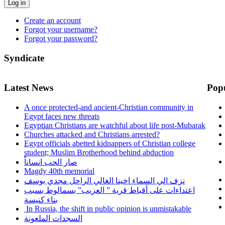
Log in
Create an account
Forgot your username?
Forgot your password?
Syndicate
Latest News
Pop
A once protected-and ancient-Christian community in
Egypt faces new threats
Egyptian Christians are watchful about life post-Mubarak
Churches attacked and Christians arrested?
Egypt officials abetted kidnappers of Christian college
student; Muslim Brotherhood behind abduction
صار الحب انساناً
Magdy 40th memorial
نزف الي السماء اخينا الغالي الراحل مجدي يوسف
اعتداءات على أقباط قرية ” العزيب” بسمالوط بسبب
بناء كنيسة
In Russia, the shift in public opinion is unmistakable
السجدات الملعونة