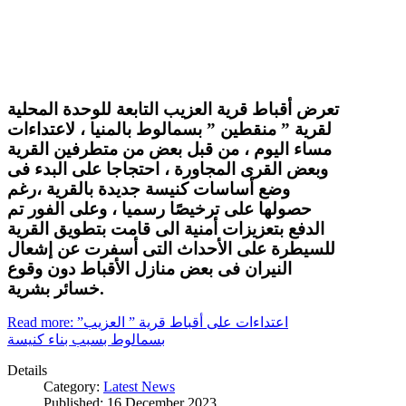
تعرض أقباط قرية العزيب التابعة للوحدة المحلية
لقرية ” منقطين ” بسمالوط بالمنيا ، لاعتداءات
مساء اليوم ، من قبل بعض من متطرفين القرية
وبعض القرى المجاورة ، احتجاجا على البدء فى
وضع أساسات كنيسة جديدة بالقرية ،رغم
حصولها على ترخيصًا رسميا ، وعلى الفور تم
الدفع بتعزيزات أمنية الى قامت بتطويق القرية
للسيطرة على الأحداث التى أسفرت عن إشعال
النيران فى بعض منازل الأقباط دون وقوع
خسائر بشرية.
Read more: اعتداءات على أقباط قرية ” العزيب”
بسمالوط بسبب بناء كنيسة
Details
Category:
Latest News
Published: 16 December 2023