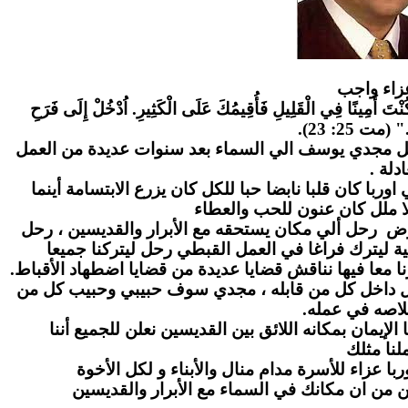
زاء واج
ب
" كُنْتَ أَمِينًا فِي الْقَلِيلِ فَأُقِيمُكَ عَلَى الْكَثِيرِ. اُدْخُلْ إِلَى فَرَحِ
." (مت 25: 23
احل مجدي يوسف الي السماء بعد سنوات عديدة من العمل
عادلة
ا كان قلبا نابضا حبا للكل كان يزرع الابتسامة أينما
ا ملل كان عنون للحب والعطاء
رض رحل ألي مكان يستحقه مع الأبرار والقديسين ، رحل
ة ليترك فراغا في العمل القبطي رحل ليتركنا جميعا
ا معا فيها نناقش قضايا عديدة من قضايا اضطهاد الأقباط
بل داخل كل من قابله ، مجدي سوف حبيبي وحبيب كل من
لاصه في عمله
لإيمان بمكانه اللائق بين القديسين نعلن للجميع أننا
نا مثلك
ا عزاء للأسرة مدام منال والأبناء و لكل الأخوة
ن من ان مكانك في السماء مع الأبرار والقديسين