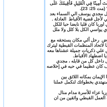
"قَالَ لَهُ سَيِّدُهُ: نِعِمَّا أَيُّهَا الْعَبْد
الْكَثِيرِ
بقلوب مؤمنة نزف الي السماء 
سنوات عديدة من العمل والكفا
مجدي يوسف منسق اتحاد المنظ
كان يزرع الابتسامة أينما ذه
رحل الي السماء بعد سنوات م
الأبرار والقديسين ، رحل بعد سن
فراغا في العمل القبطي رحل ليت
وأيام سهرنا معا ف
مجدي يوسف الراحل الباقي 
سوف حبيبي وحبيب كل من عرفك
مجدي يوسف بقلوب يملّائها
القديسين نعلن للجميع أننا
ونقدم نحن اعضاء اتحاد ال
والأبناء و لكل الأخوة والأص