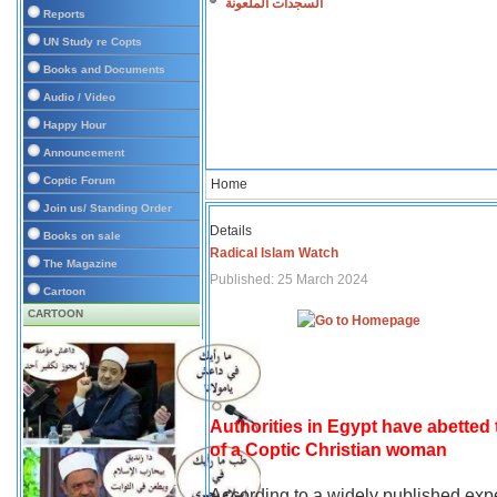
السجدات الملعونة
Reports
UN Study re Copts
Books and Documents
Audio / Video
Happy Hour
Announcement
Coptic Forum
Home
Join us/ Standing Order
Details
Books on sale
Radical Islam Watch
The Magazine
Published: 25 March 2024
Cartoon
CARTOON
Authorities in Egypt have abetted
of a Coptic Christian woman
According to a widely published expe