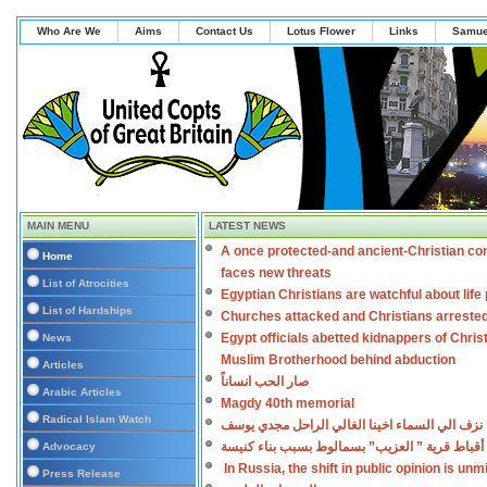
Who Are We
Aims
Contact Us
Lotus Flower
Links
Samue
MAIN MENU
LATEST NEWS
A once protected-and ancient-Christian co
Home
faces new threats
List of Atrocities
Egyptian Christians are watchful about lif
List of Hardships
Churches attacked and Christians arreste
Egypt officials abetted kidnappers of Chris
News
Muslim Brotherhood behind abduction
Articles
صار الحب انساناً
Arabic Articles
Magdy 40th memorial
Radical Islam Watch
نزف الي السماء اخينا الغالي الراحل مجدي يوسف
اعتداءات على أقباط قرية ” العزيب” بسمالوط بس
Advocacy
In Russia, the shift in public opinion is un
Press Release