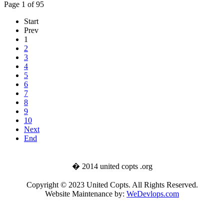
Page 1 of 95
Start
Prev
1
2
3
4
5
6
7
8
9
10
Next
End
� 2014 united copts .org
Copyright © 2023 United Copts. All Rights Reserved.
Website Maintenance by:
WeDevlops.com