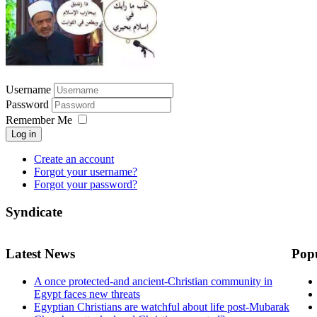
Username
Password
Remember Me
Log in
Create an account
Forgot your username?
Forgot your password?
Syndicate
Latest News
Pop
A once protected-and ancient-Christian community in
Egypt faces new threats
Egyptian Christians are watchful about life post-Mubarak