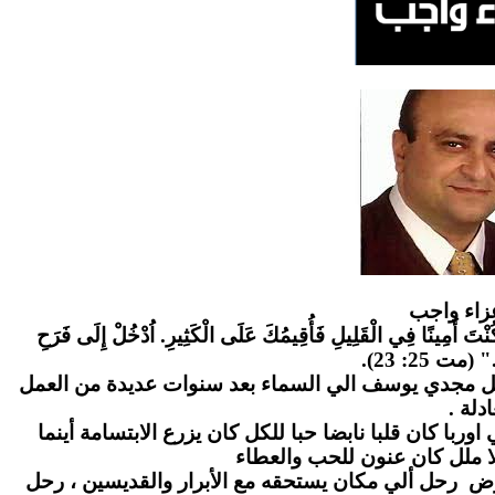
زاء واج
ب
" كُنْتَ أَمِينًا فِي الْقَلِيلِ فَأُقِيمُكَ عَلَى الْكَثِيرِ. اُدْخُلْ إِلَى فَرَحِ
." (مت 25: 23
احل مجدي يوسف الي السماء بعد سنوات عديدة من العمل
عادلة
ا كان قلبا نابضا حبا للكل كان يزرع الابتسامة أينما
ا ملل كان عنون للحب والعطاء
رض رحل ألي مكان يستحقه مع الأبرار والقديسين ، رحل