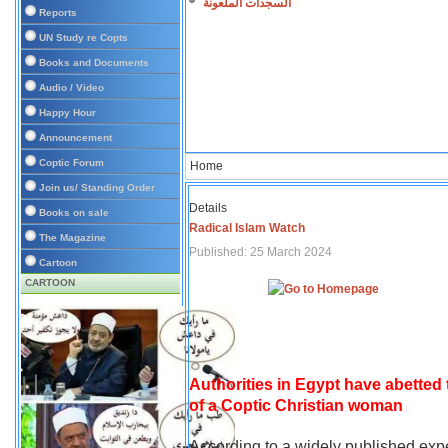
السجدات الملعونة
Reports
UN Study re Copts
Books and Documents
Audio / Video
Happy Hour
Announcement
Coptic Forum
Home
Join us/ Standing Order
Details
Books on sale
Radical Islam Watch
The Magazine
Published: 25 March 2024
Cartoon
CARTOON
Authorities in Egypt have abetted
of a Coptic Christian woman
According to a widely published expe