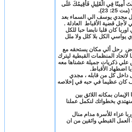
"كُنْتَ أَمِينًا فِي الْقَلِيلِ فَأُقِيمُكَ عَلَى
(مت 25: 23
حل مجدي يوسف الي السماء بعد
ي لأجل قضية الأقباط العادلة
با كان قلبا نابضا حبا للكل
 يواسي الكل بلا كلل ولا ملل
مرض رحل ألي مكان يستحقه مع
 لاتحاد المنظمات القبطية ليترك
ش علي ذكريات جميلة عشناها معه
يا اضطهاد الأقباط
 داخل كل من قابله ، مجدي
كان عظيما في حبه في إخلاصه
لإيمان بمكانه اللائق بين
نهتدي بخطواتك لنكمل عملنا
با عزاء للأسرة مدام منال
ة العمل القبطي واثقين من ان