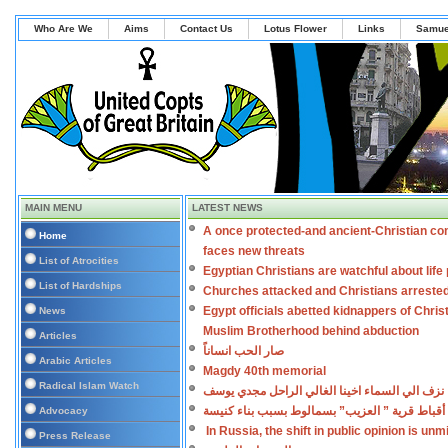
Who Are We
Aims
Contact Us
Lotus Flower
Links
Samue
MAIN MENU
LATEST NEWS
A once protected-and ancient-Christian co
Home
faces new threats
List of Atrocities
Egyptian Christians are watchful about lif
List of Hardships
Churches attacked and Christians arreste
Egypt officials abetted kidnappers of Chris
News
Muslim Brotherhood behind abduction
Articles
صار الحب انساناً
Arabic Articles
Magdy 40th memorial
Radical Islam Watch
نزف الي السماء اخينا الغالي الراحل مجدي يوسف
أقباط قرية ” العزيب” بسمالوط بسبب بناء كنيسة
Advocacy
In Russia, the shift in public opinion is un
Press Release