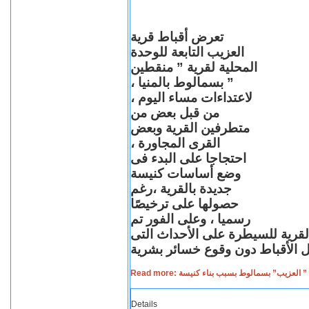
تعرض أقباط قرية
العزيب التابعة للوحدة
المحلية لقرية ” منقطين
” بسمالوط بالمنيا ،
لاعتداءات مساء اليوم ،
من قبل بعض من
متطرفين القرية وبعض
القرى المجاورة ،
احتجاجا على البدء فى
وضع أساسات كنيسة
جديدة بالقرية ،رغم
حصولها على ترخيصًا
رسميا ، وعلى الفور تم
القرية للسيطرة على الأحداث التى
Read more: لعزيب” بسمالوط بسبب بناء كنيسة
Details