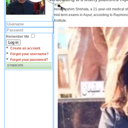
Irene Ibrahim Shehata, a 21-year-old medical s
mid-term exams in Asyut, according to Raymond 
Institute.
Remember Me
Log in
Create an account
Forgot your username?
Forgot your password?
SYNDICATE