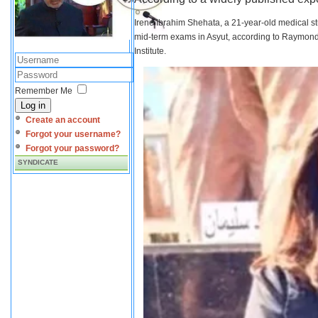
Irene Ibrahim Shehata, a 21-year-old medical s
mid-term exams in Asyut, according to Raymond 
Institute.
Remember Me
Log in
Create an account
Forgot your username?
Forgot your password?
SYNDICATE