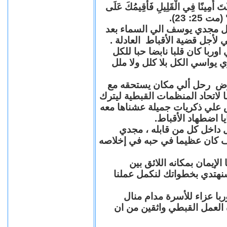
"كُنْتَ أَمِينًا فِي الْقَلِيلِ فَأُقِيمُكَ عَلَى
(مت 25: 23
حل مجدي يوسف الي السماء بعد
ي لأجل قضية الأقباط العادلة
با كان قلبا نابضا حبا للكل
 يواسي الكل بلا كلل ولا ملل
مرض رحل ألي مكان يستحقه مع
 لاتحاد المنظمات القبطية ليترك
ش علي ذكريات جميلة عشناها معه
يا اضطهاد الأقباط
 داخل كل من قابله ، مجدي
كان عظيما في حبه في إخلاصه
لإيمان بمكانه اللائق بين
نهتدي بخطواتك لنكمل عملنا
با عزاء للأسرة مدام منال
ة العمل القبطي واثقين من ان