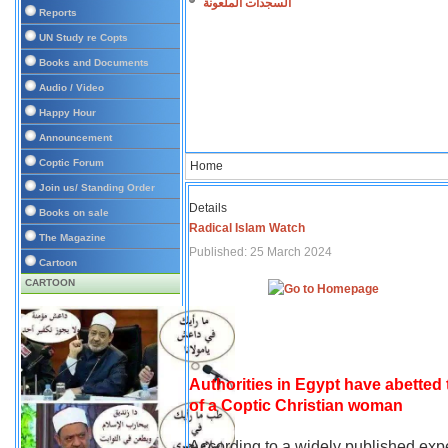
السجدات الملعونة
Reports
UN Study re Copts
Books and Documents
Audio / Video
Happy Hour
Announcement
Coptic Forum
Home
Join us/ Standing Order
Details
Books on sale
Radical Islam Watch
The Magazine
Published: 25 March 2024
Cartoon
CARTOON
Authorities in Egypt have abetted
of a Coptic Christian woman
According to a widely published expe