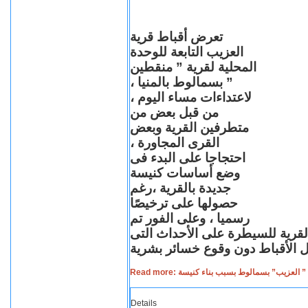
تعرض أقباط قرية
العزيب التابعة للوحدة
المحلية لقرية ” منقطين
” بسمالوط بالمنيا ،
لاعتداءات مساء اليوم ،
من قبل بعض من
متطرفين القرية وبعض
القرى المجاورة ،
احتجاجا على البدء فى
وضع أساسات كنيسة
جديدة بالقرية ،رغم
حصولها على ترخيصًا
رسميا ، وعلى الفور تم
القرية للسيطرة على الأحداث التى
Read more: لعزيب” بسمالوط بسبب بناء كنيسة
Details