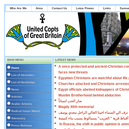
Who Are We
Aims
Contact Us
Lotus Flower
Links
Samue
MAIN MENU
LATEST NEWS
A once protected-and ancient-Christian co
Home
faces new threats
List of Atrocities
Egyptian Christians are watchful about lif
List of Hardships
Churches attacked and Christians arreste
Egypt officials abetted kidnappers of Chris
News
Muslim Brotherhood behind abduction
Articles
صار الحب انساناً
Arabic Articles
Magdy 40th memorial
Radical Islam Watch
نزف الي السماء اخينا الغالي الراحل مجدي يوسف
أقباط قرية ” العزيب” بسمالوط بسبب بناء كنيسة
Advocacy
In Russia, the shift in public opinion is un
Press Release