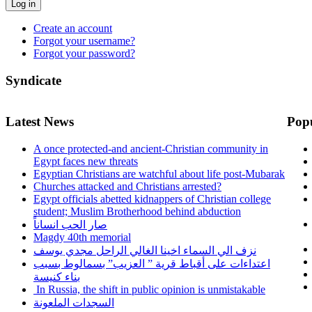
Log in
Create an account
Forgot your username?
Forgot your password?
Syndicate
Latest News
Pop
A once protected-and ancient-Christian community in
Egypt faces new threats
Egyptian Christians are watchful about life post-Mubarak
Churches attacked and Christians arrested?
Egypt officials abetted kidnappers of Christian college
student; Muslim Brotherhood behind abduction
صار الحب انساناً
Magdy 40th memorial
نزف الي السماء اخينا الغالي الراحل مجدي يوسف
اعتداءات على أقباط قرية ” العزيب” بسمالوط بسبب
بناء كنيسة
In Russia, the shift in public opinion is unmistakable
السجدات الملعونة