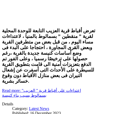
تعرض أقباط قرية العزيب التابعة للوحدة المحلية
لقرية ” منقطين ” بسمالوط بالمنيا ، لاعتداءات
مساء اليوم ، من قبل بعض من متطرفين القرية
وبعض القرى المجاورة ، احتجاجا على البدء فى
وضع أساسات كنيسة جديدة بالقرية ،رغم
حصولها على ترخيصًا رسميا ، وعلى الفور تم
الدفع بتعزيزات أمنية الى قامت بتطويق القرية
للسيطرة على الأحداث التى أسفرت عن إشعال
النيران فى بعض منازل الأقباط دون وقوع
خسائر بشرية.
Read more: اعتداءات على أقباط قرية ” العزيب”
بسمالوط بسبب بناء كنيسة
Details
Category:
Latest News
Published: 16 December 2023