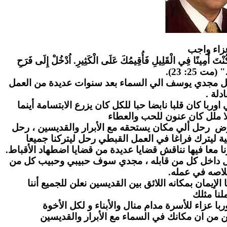
زاء واج
ب
" كُنْتَ أَمِينًا فِي الْقَلِيلِ فَأُقِيمُكَ عَلَى الْكَثِيرِ. اُدْخُلْ إِلَى فَرَحِ
." (مت 25: 23
احل مجدي يوسف الي السماء بعد سنوات عديدة من العمل
عادلة
ا كان قلبا نابضا حبا للكل كان يزرع الابتسامة أينما
ا ملل كان عنون للحب والعطاء
رض رحل ألي مكان يستحقه مع الأبرار والقديسين ، رحل
ة ليترك فراغا في العمل القبطي رحل ليتركنا جميعا
ا معا فيها نناقش قضايا عديدة من قضايا اضطهاد الأقباط
بل داخل كل من قابله ، مجدي سوف حبيبي وحبيب كل من
لاصه في عمله
لإيمان بمكانه اللائق بين القديسين نعلن للجميع أننا
نا مثلك
ا عزاء للأسرة مدام منال والأبناء و لكل الأخوة
ن من ان مكانك في السماء مع الأبرار والقديسين