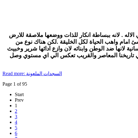
الاله . لانه ببساطة انكار للذات ووضعها ملاصقة للارض
لاشئ امام واهب الحياة لكل الخليقة .لكن هناك نوع من
ة لانها ضد الوطن وابنائه لان وازع ادائها شرير وخبيث
في تاريخنا المعاصر والقريب تعكس الي اي مستوي وصل
Read more: السجدات الملعونة
Page 1 of 95
Start
Prev
1
2
3
4
5
6