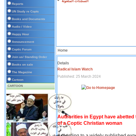
السجدات الملعونة
Reports
UN Study re Copts
Books and Documents
Audio / Video
Happy Hour
Announcement
Coptic Forum
Home
Join us/ Standing Order
Details
Books on sale
Radical Islam Watch
The Magazine
Published: 25 March 2024
Cartoon
CARTOON
Authorities in Egypt have abetted
of a Coptic Christian woman
According to a widely published expe