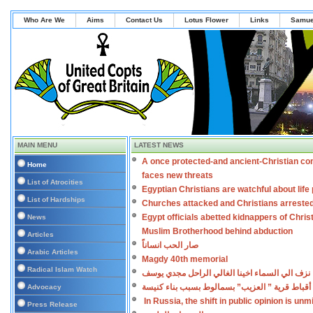
Who Are We
Aims
Contact Us
Lotus Flower
Links
Samue
MAIN MENU
LATEST NEWS
A once protected-and ancient-Christian co
Home
faces new threats
List of Atrocities
Egyptian Christians are watchful about lif
List of Hardships
Churches attacked and Christians arreste
Egypt officials abetted kidnappers of Chris
News
Muslim Brotherhood behind abduction
Articles
صار الحب انساناً
Arabic Articles
Magdy 40th memorial
Radical Islam Watch
نزف الي السماء اخينا الغالي الراحل مجدي يوسف
أقباط قرية ” العزيب” بسمالوط بسبب بناء كنيسة
Advocacy
In Russia, the shift in public opinion is un
Press Release