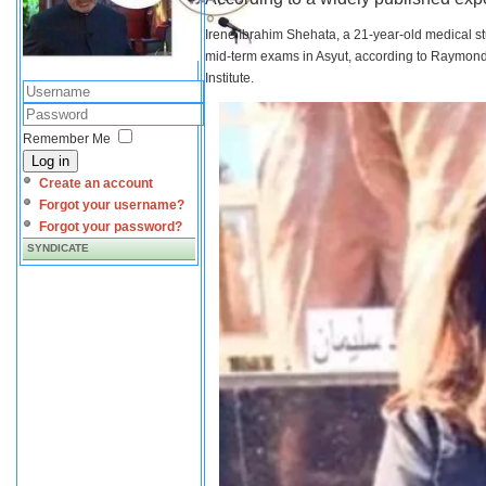
Irene Ibrahim Shehata, a 21-year-old medical s
mid-term exams in Asyut, according to Raymond 
Institute.
Remember Me
Log in
Create an account
Forgot your username?
Forgot your password?
SYNDICATE