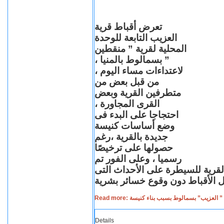
تعرض أقباط قرية
العزيب التابعة للوحدة
المحلية لقرية ” منقطين
” بسمالوط بالمنيا ،
لاعتداءات مساء اليوم ،
من قبل بعض من
متطرفين القرية وبعض
القرى المجاورة ،
احتجاجا على البدء فى
وضع أساسات كنيسة
جديدة بالقرية ،رغم
حصولها على ترخيصًا
رسميا ، وعلى الفور تم
القرية للسيطرة على الأحداث التى
Read more: لعزيب” بسمالوط بسبب بناء كنيسة
Details