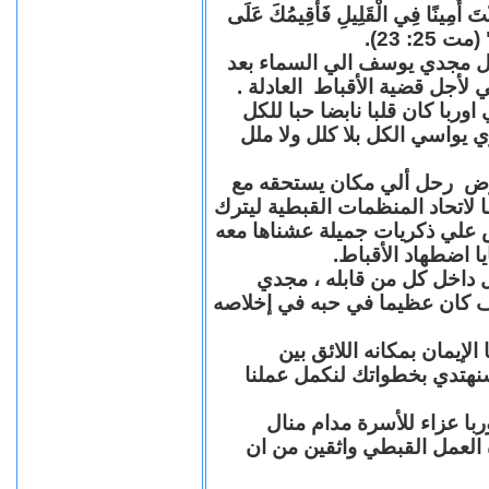
"كُنْتَ أَمِينًا فِي الْقَلِيلِ فَأُقِيمُكَ عَلَى
(مت 25: 23
حل مجدي يوسف الي السماء بعد
ي لأجل قضية الأقباط العادلة
با كان قلبا نابضا حبا للكل
 يواسي الكل بلا كلل ولا ملل
مرض رحل ألي مكان يستحقه مع
 لاتحاد المنظمات القبطية ليترك
ش علي ذكريات جميلة عشناها معه
يا اضطهاد الأقباط
 داخل كل من قابله ، مجدي
كان عظيما في حبه في إخلاصه
لإيمان بمكانه اللائق بين
نهتدي بخطواتك لنكمل عملنا
با عزاء للأسرة مدام منال
ة العمل القبطي واثقين من ان