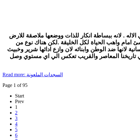
الاله . لانه ببساطة انكار للذات ووضعها ملاصقة للارض
لاشئ امام واهب الحياة لكل الخليقة .لكن هناك نوع من
ة لانها ضد الوطن وابنائه لان وازع ادائها شرير وخبيث
في تاريخنا المعاصر والقريب تعكس الي اي مستوي وصل
Read more: السجدات الملعونة
Page 1 of 95
Start
Prev
1
2
3
4
5
6