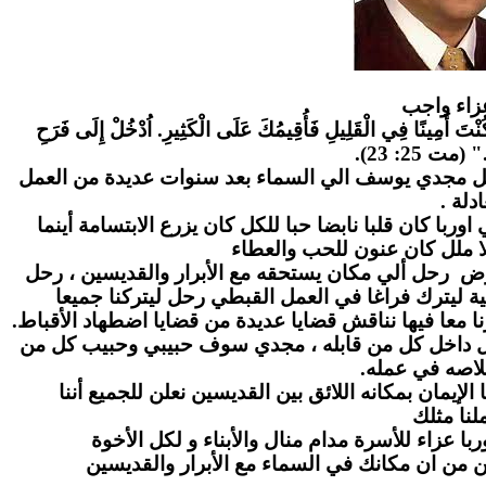
زاء واج
ب
" كُنْتَ أَمِينًا فِي الْقَلِيلِ فَأُقِيمُكَ عَلَى الْكَثِيرِ. اُدْخُلْ إِلَى فَرَحِ
." (مت 25: 23
احل مجدي يوسف الي السماء بعد سنوات عديدة من العمل
عادلة
ا كان قلبا نابضا حبا للكل كان يزرع الابتسامة أينما
ا ملل كان عنون للحب والعطاء
رض رحل ألي مكان يستحقه مع الأبرار والقديسين ، رحل
ة ليترك فراغا في العمل القبطي رحل ليتركنا جميعا
ا معا فيها نناقش قضايا عديدة من قضايا اضطهاد الأقباط
بل داخل كل من قابله ، مجدي سوف حبيبي وحبيب كل من
لاصه في عمله
لإيمان بمكانه اللائق بين القديسين نعلن للجميع أننا
نا مثلك
ا عزاء للأسرة مدام منال والأبناء و لكل الأخوة
ن من ان مكانك في السماء مع الأبرار والقديسين