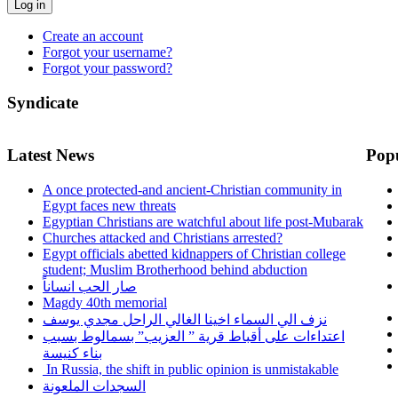
Log in
Create an account
Forgot your username?
Forgot your password?
Syndicate
Latest News
Pop
A once protected-and ancient-Christian community in
Egypt faces new threats
Egyptian Christians are watchful about life post-Mubarak
Churches attacked and Christians arrested?
Egypt officials abetted kidnappers of Christian college
student; Muslim Brotherhood behind abduction
صار الحب انساناً
Magdy 40th memorial
نزف الي السماء اخينا الغالي الراحل مجدي يوسف
اعتداءات على أقباط قرية ” العزيب” بسمالوط بسبب
بناء كنيسة
In Russia, the shift in public opinion is unmistakable
السجدات الملعونة