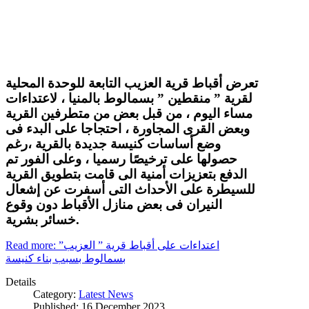
تعرض أقباط قرية العزيب التابعة للوحدة المحلية
لقرية ” منقطين ” بسمالوط بالمنيا ، لاعتداءات
مساء اليوم ، من قبل بعض من متطرفين القرية
وبعض القرى المجاورة ، احتجاجا على البدء فى
وضع أساسات كنيسة جديدة بالقرية ،رغم
حصولها على ترخيصًا رسميا ، وعلى الفور تم
الدفع بتعزيزات أمنية الى قامت بتطويق القرية
للسيطرة على الأحداث التى أسفرت عن إشعال
النيران فى بعض منازل الأقباط دون وقوع
خسائر بشرية.
Read more: اعتداءات على أقباط قرية ” العزيب”
بسمالوط بسبب بناء كنيسة
Details
Category:
Latest News
Published: 16 December 2023