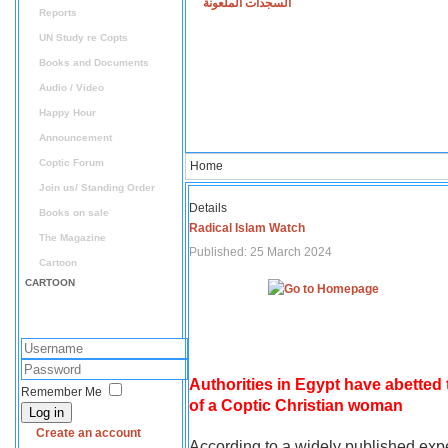
السجدات الملعونة
Reports
UN Study re Copts
Books and Documents
Audio / Video
Happy Hour
Announcement
Coptic Forum
Home
Join us/ Standing Order
Details
Books on sale
Radical Islam Watch
The Magazine
Published: 25 March 2024
Cartoon
CARTOON
Authorities in Egypt have abetted
Remember Me
of a Coptic Christian woman
Log in
Create an account
According to a widely published expe