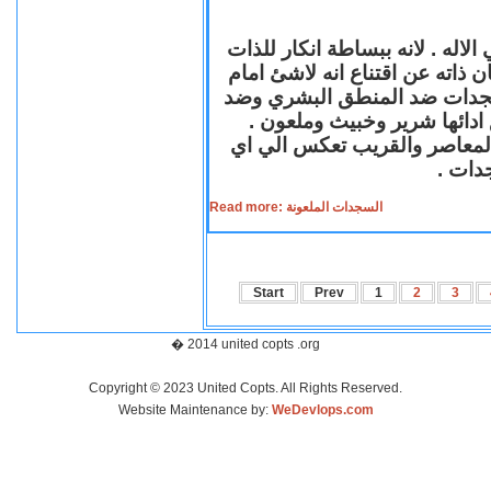
لاله . لانه ببساطة انكار للذات
ن ذاته عن اقتناع انه لاشئ امام
لسجدات ضد المنطق البشري وضد
ازع ادائها شرير وخبيث وملعون
 المعاصر والقريب تعكس الي اي
سجدات
Read more: السجدات الملعونة
Start
Prev
1
2
3
� 2014 united copts .org
Copyright © 2023 United Copts. All Rights Reserved.
Website Maintenance by:
WeDevlops.com