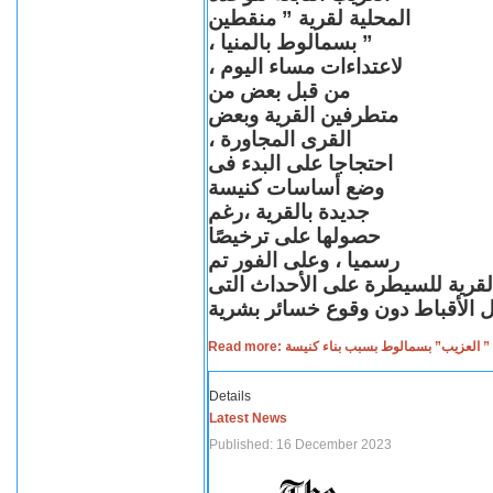
المحلية لقرية ” منقطين
” بسمالوط بالمنيا ،
لاعتداءات مساء اليوم ،
من قبل بعض من
متطرفين القرية وبعض
القرى المجاورة ،
احتجاجا على البدء فى
وضع أساسات كنيسة
جديدة بالقرية ،رغم
حصولها على ترخيصًا
رسميا ، وعلى الفور تم
القرية للسيطرة على الأحداث التى
Read more: لعزيب” بسمالوط بسبب بناء كنيسة
Details
Latest News
Published: 16 December 2023