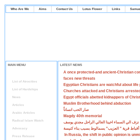
Who Are We
Aims
Contact Us
Lotus Flower
Links
Samue
MAIN MENU
LATEST NEWS
A once protected-and ancient-Christian co
Home
faces new threats
List of Atrocities
Egyptian Christians are watchful about lif
List of Hardships
Churches attacked and Christians arreste
Egypt officials abetted kidnappers of Chris
News
Muslim Brotherhood behind abduction
Articles
صار الحب انساناً
Arabic Articles
Magdy 40th memorial
Radical Islam Watch
نزف الي السماء اخينا الغالي الراحل مجدي يوسف
أقباط قرية ” العزيب” بسمالوط بسبب بناء كنيسة
Advocacy
In Russia, the shift in public opinion is un
Press Release