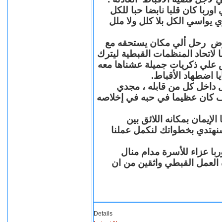
با كان قلبا نابضا حبا للكل
 يواسي الكل بلا كلل ولا ملل
مرض رحل ألي مكان يستحقه مع
 لاتحاد المنظمات القبطية ليترك
ش علي ذكريات جميلة عشناها معه
يا اضطهاد الأقباط
 داخل كل من قابله ، مجدي
كان عظيما في حبه في إخلاصه
لإيمان بمكانه اللائق بين
نهتدي بخطواتك لنكمل عملنا
با عزاء للأسرة مدام منال
ة العمل القبطي واثقين من ان
Details