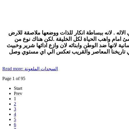
الاله . لانه ببساطة انكار للذات ووضعها ملاصقة للارض
لاشئ امام واهب الحياة لكل الخليقة .لكن هناك نوع من
ة لانها ضد الوطن وابنائه لان وازع ادائها شرير وخبيث
في تاريخنا المعاصر والقريب تعكس الي اي مستوي وصل
Read more: السجدات الملعونة
Page 1 of 95
Start
Prev
1
2
3
4
5
6