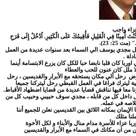
زاء واج
ب
" كُنْتَ أَمِينًا فِي الْقَلِيلِ فَأُقِيمُكَ عَلَى الْكَثِيرِ. اُدْخُلْ إِلَى فَرَحِ
." (مت 25: 23
احل مجدي يوسف الي السماء بعد سنوات عديدة من العمل
عادلة
ا كان قلبا نابضا حبا للكل كان يزرع الابتسامة أينما
ا ملل كان عنون للحب والعطاء
رض رحل ألي مكان يستحقه مع الأبرار والقديسين ، رحل
ة ليترك فراغا في العمل القبطي رحل ليتركنا جميعا
ا معا فيها نناقش قضايا عديدة من قضايا اضطهاد الأقباط
بل داخل كل من قابله ، مجدي سوف حبيبي وحبيب كل من
لاصه في عمله
لإيمان بمكانه اللائق بين القديسين نعلن للجميع أننا
نا مثلك
ا عزاء للأسرة مدام منال والأبناء و لكل الأخوة
ن من ان مكانك في السماء مع الأبرار والقديسين