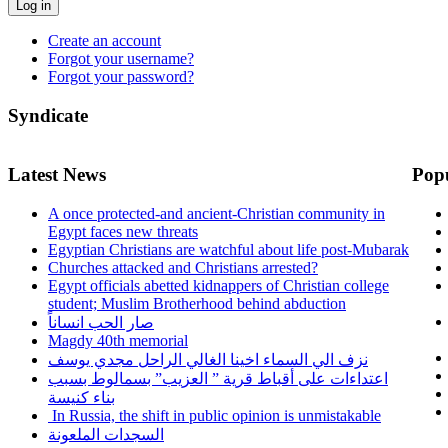
Log in
Create an account
Forgot your username?
Forgot your password?
Syndicate
Latest News
Pop
A once protected-and ancient-Christian community in
Egypt faces new threats
Egyptian Christians are watchful about life post-Mubarak
Churches attacked and Christians arrested?
Egypt officials abetted kidnappers of Christian college
student; Muslim Brotherhood behind abduction
صار الحب انساناً
Magdy 40th memorial
نزف الي السماء اخينا الغالي الراحل مجدي يوسف
اعتداءات على أقباط قرية ” العزيب” بسمالوط بسبب
بناء كنيسة
In Russia, the shift in public opinion is unmistakable
السجدات الملعونة