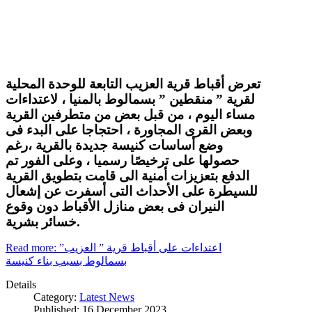
تعرض أقباط قرية العزيب التابعة للوحدة المحلية
لقرية ” منقطين ” بسمالوط بالمنيا ، لاعتداءات
مساء اليوم ، من قبل بعض من متطرفين القرية
وبعض القرى المجاورة ، احتجاجا على البدء فى
وضع أساسات كنيسة جديدة بالقرية ،رغم
حصولها على ترخيصًا رسميا ، وعلى الفور تم
الدفع بتعزيزات أمنية الى قامت بتطويق القرية
للسيطرة على الأحداث التى أسفرت عن إشعال
النيران فى بعض منازل الأقباط دون وقوع
خسائر بشرية.
Read more: اعتداءات على أقباط قرية ” العزيب”
بسمالوط بسبب بناء كنيسة
Details
Category:
Latest News
Published: 16 December 2023