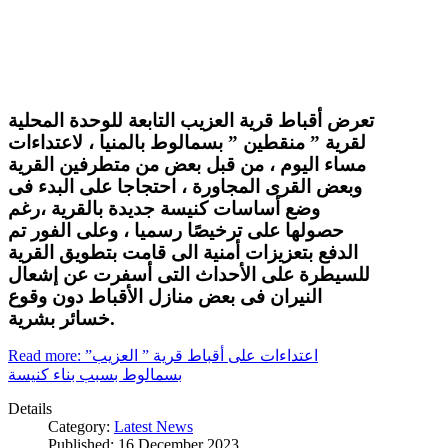
تعرض أقباط قرية العزيب التابعة للوحدة المحلية
لقرية ” منقطين ” بسمالوط بالمنيا ، لاعتداءات
مساء اليوم ، من قبل بعض من متطرفين القرية
وبعض القرى المجاورة ، احتجاجا على البدء فى
وضع أساسات كنيسة جديدة بالقرية ،رغم
حصولها على ترخيصًا رسميا ، وعلى الفور تم
الدفع بتعزيزات أمنية الى قامت بتطويق القرية
للسيطرة على الأحداث التى أسفرت عن إشعال
النيران فى بعض منازل الأقباط دون وقوع
خسائر بشرية.
Read more: اعتداءات على أقباط قرية ” العزيب”
بسمالوط بسبب بناء كنيسة
Details
Category:
Latest News
Published: 16 December 2023