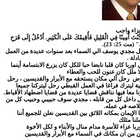
زاء واج
ب
" كُنْتَ أَمِينًا فِي الْقَلِيلِ فَأُقِيمُكَ عَلَى الْكَثِيرِ. اُدْخُلْ إِلَى فَرَحِ
." (مت 25: 23
احل مجدي يوسف الي السماء بعد سنوات عديدة من العمل
عادلة
ا كان قلبا نابضا حبا للكل كان يزرع الابتسامة أينما
ا ملل كان عنون للحب والعطاء
رض رحل ألي مكان يستحقه مع الأبرار والقديسين ، رحل
ة ليترك فراغا في العمل القبطي رحل ليتركنا جميعا
ا معا فيها نناقش قضايا عديدة من قضايا اضطهاد الأقباط
بل داخل كل من قابله ، مجدي سوف حبيبي وحبيب كل من
لاصه في عمله
لإيمان بمكانه اللائق بين القديسين نعلن للجميع أننا
نا مثلك
ا عزاء للأسرة مدام منال والأبناء و لكل الأخوة
ن من ان مكانك في السماء مع الأبرار والقديسين