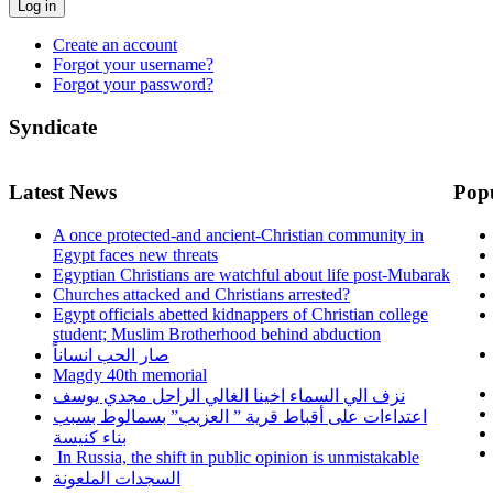
Log in
Create an account
Forgot your username?
Forgot your password?
Syndicate
Latest News
Pop
A once protected-and ancient-Christian community in
Egypt faces new threats
Egyptian Christians are watchful about life post-Mubarak
Churches attacked and Christians arrested?
Egypt officials abetted kidnappers of Christian college
student; Muslim Brotherhood behind abduction
صار الحب انساناً
Magdy 40th memorial
نزف الي السماء اخينا الغالي الراحل مجدي يوسف
اعتداءات على أقباط قرية ” العزيب” بسمالوط بسبب
بناء كنيسة
In Russia, the shift in public opinion is unmistakable
السجدات الملعونة