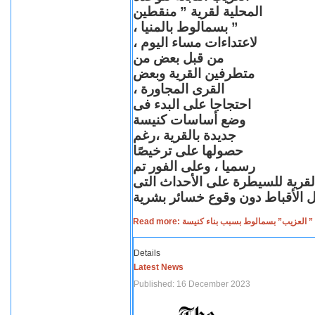
المحلية لقرية ” منقطين
” بسمالوط بالمنيا ،
لاعتداءات مساء اليوم ،
من قبل بعض من
متطرفين القرية وبعض
القرى المجاورة ،
احتجاجا على البدء فى
وضع أساسات كنيسة
جديدة بالقرية ،رغم
حصولها على ترخيصًا
رسميا ، وعلى الفور تم
القرية للسيطرة على الأحداث التى
Read more: لعزيب” بسمالوط بسبب بناء كنيسة
Details
Latest News
Published: 16 December 2023