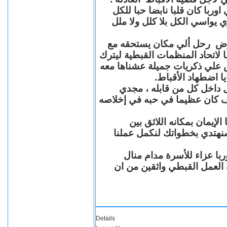
با كان قلبا نابضا حبا للكل
 يواسي الكل بلا كلل ولا ملل
مرض رحل ألي مكان يستحقه مع
 لاتحاد المنظمات القبطية ليترك
ش علي ذكريات جميلة عشناها معه
يا اضطهاد الأقباط
 داخل كل من قابله ، مجدي
كان عظيما في حبه في إخلاصه
لإيمان بمكانه اللائق بين
نهتدي بخطواتك لنكمل عملنا
با عزاء للأسرة مدام منال
ة العمل القبطي واثقين من ان
Details