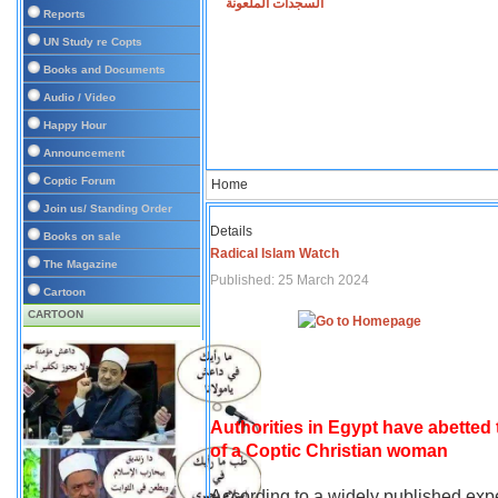
السجدات الملعونة
Reports
UN Study re Copts
Books and Documents
Audio / Video
Happy Hour
Announcement
Coptic Forum
Home
Join us/ Standing Order
Details
Books on sale
Radical Islam Watch
The Magazine
Published: 25 March 2024
Cartoon
CARTOON
Authorities in Egypt have abetted
of a Coptic Christian woman
According to a widely published expe