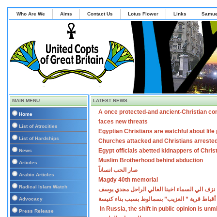
Who Are We
Aims
Contact Us
Lotus Flower
Links
Samue
MAIN MENU
LATEST NEWS
A once protected-and ancient-Christian co
Home
faces new threats
List of Atrocities
Egyptian Christians are watchful about lif
List of Hardships
Churches attacked and Christians arreste
Egypt officials abetted kidnappers of Chris
News
Muslim Brotherhood behind abduction
Articles
صار الحب انساناً
Arabic Articles
Magdy 40th memorial
Radical Islam Watch
نزف الي السماء اخينا الغالي الراحل مجدي يوسف
أقباط قرية ” العزيب” بسمالوط بسبب بناء كنيسة
Advocacy
In Russia, the shift in public opinion is un
Press Release