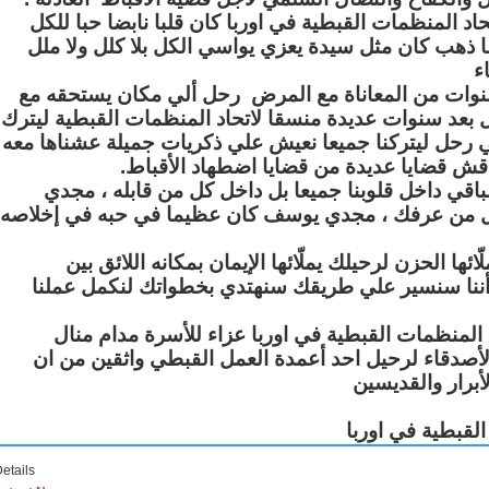
المنظمات القبطية في اوربا كان قلبا نابضا حبا للكل
ما ذهب كان مثل سيدة يعزي يواسي الكل بلا كلل ولا ملل
ء
نوات من المعاناة مع المرض رحل ألي مكان يستحقه مع
ل بعد سنوات عديدة منسقا لاتحاد المنظمات القبطية ليترك
 رحل ليتركنا جميعا نعيش علي ذكريات جميلة عشناها معه
نناقش قضايا عديدة من قضايا اضطهاد الأقباط
قي داخل قلوبنا جميعا بل داخل كل من قابله ، مجدي
من عرفك ، مجدي يوسف كان عظيما في حبه في إخلاصه
ا الحزن لرحيلك يملّائها الإيمان بمكانه اللائق بين
 أننا سنسير علي طريقك سنهتدي بخطواتك لنكمل عملنا
 المنظمات القبطية في اوربا عزاء للأسرة مدام منال
والأصدقاء لرحيل احد أعمدة العمل القبطي واثقين من ان
أبرار والقديسين
لقبطية في اوربا
etails