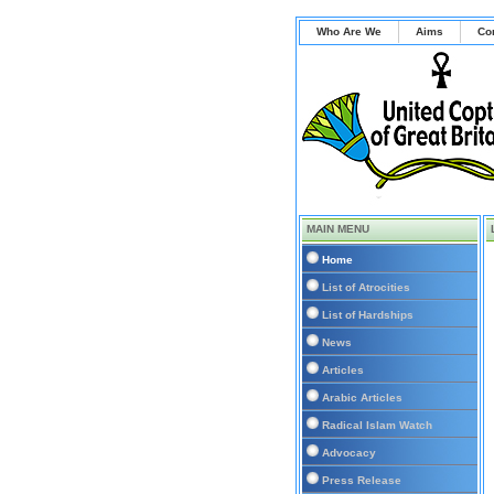
Who Are We
Aims
Co
MAIN MENU
Home
List of Atrocities
List of Hardships
News
Articles
Arabic Articles
Radical Islam Watch
Advocacy
Press Release