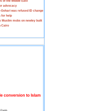
s of the Middle East
for advocacy
-Gohari was refused ID change
 for help
y Muslim mobs on newley built
n Cairo
le conversion to Islam
slam.