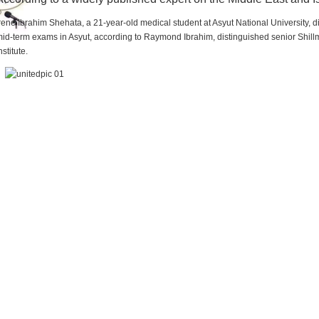
rene Ibrahim Shehata, a 21-year-old medical student at Asyut National University,
id-term exams in Asyut, according to Raymond Ibrahim, distinguished senior Shill
nstitute.