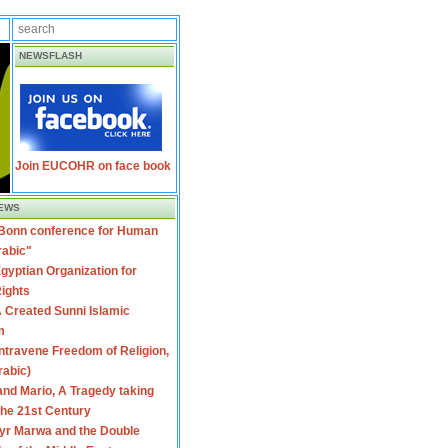
NEWSFLASH
Join EUCOHR on face book
EWS
 Bonn conference for Human
rabic"
gyptian Organization for
ights
 Created Sunni Islamic
m
travene Freedom of Religion,
rabic)
nd Mario, A Tragedy taking
 the 21st Century
yr Marwa and the Double