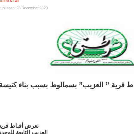
Latest News
Published: 20 December 2023
اط قرية ” العزيب” بسمالوط بسبب بناء كنيسة
تعرض أقباط قرية
العزيب التابعة للوحدة