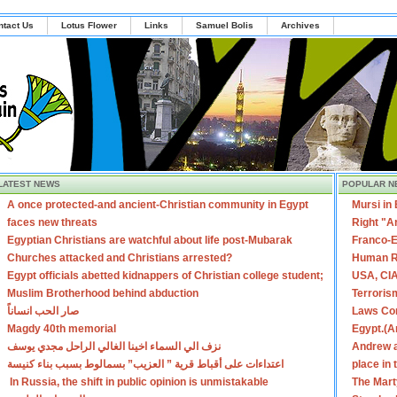
ntact Us
Lotus Flower
Links
Samuel Bolis
Archives
LATEST NEWS
POPULAR N
A once protected-and ancient-Christian community in Egypt
Mursi in
faces new threats
Right "A
Egyptian Christians are watchful about life post-Mubarak
Franco-E
Churches attacked and Christians arrested?
Human R
Egypt officials abetted kidnappers of Christian college student;
USA, CIA
Muslim Brotherhood behind abduction
Terroris
صار الحب انساناً
Laws Con
Magdy 40th memorial
Egypt.(A
نزف الي السماء اخينا الغالي الراحل مجدي يوسف
Andrew a
اعتداءات على أقباط قرية ” العزيب” بسمالوط بسبب بناء كنيسة
place in
In Russia, the shift in public opinion is unmistakable
The Mart