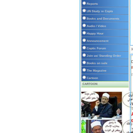
Reports
UN Study re Copts
Books and Documents
Audio / Video
Happy Hour
Announcement
Coptic Forum
Join us/ Standing Order
D
Books on sale
The Magazine
P
Cartoon
CARTOON