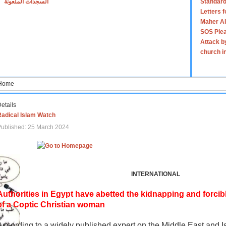
السجدات الملعونة
Standard
Letters 
Maher Al
SOS Plea
Attack b
church i
Home
etails
Radical Islam Watch
ublished: 25 March 2024
INTERNATIONAL
Authorities in Egypt have abetted the kidnapping and forcib
of a Coptic Christian woman
According to a widely published expert on the Middle East and I