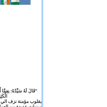
قَالَ لَهُ سَيِّدُهُ: نِعِمَّا أ
الْكَ).
بقلوب مؤمنة نزف الي ا
سنوات عديدة من العم .