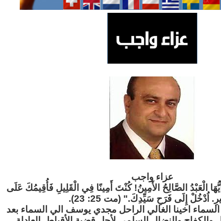
عزاء واج
ب
"َيُّهَا الْعَبْدُ الصَّالِحُ الأَمِينُ! كُنْتَ أَمِينًا فِي الْقَلِيلِ فَأُقِيمُكَ عَلَى
ثِيرِ. اُدْخُلْ إِلَى فَرَحِ سَيِّدِكَ." (مت 25: 23
لسماء اخينا الغالي الراحل مجدي يوسف الي السماء بعد
ل والكفاح والنضال السلمي لأجل قضية الأقباط العادلة