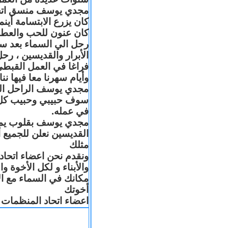
مجدي يوسف منسق اتحاد 
كان يزرع الابتسامة أين
كان عنون للحب والعطا
رحل الي السماء بعد س
الأبرار والقديسين ، رح
فراغا في العمل القبطي
وأيام سهرنا معا فيها .
مجدي يوسف الراحل البا
سوف حبيبي وحبيب كل 
في عمله.
مجدي يوسف بقلوب يملّائه
القديسين نعلن للجميع
مثلك
ونقدم نحن اعضاء اتحاد
والأبناء و لكل الأخوة 
مكانك في السماء مع ال
أخوتك
اعضاء اتحاد المنظمات ا