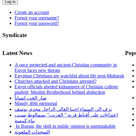
Log in
Create an account
Forgot your username?
Forgot your password?
Syndicate
Latest News
Pop
A once protected-and ancient-Christian community in
Egypt faces new threats
Egyptian Christians are watchful about life post-Mubarak
Churches attacked and Christians arrested?
Egypt officials abetted kidnappers of Christian college
student; Muslim Brotherhood behind abduction
صار الحب انساناً
Magdy 40th memorial
نزف الي السماء اخينا الغالي الراحل مجدي يوسف
اعتداءات على أقباط قرية ” العزيب” بسمالوط بسبب
بناء كنيسة
In Russia, the shift in public opinion is unmistakable
السجدات الملعونة