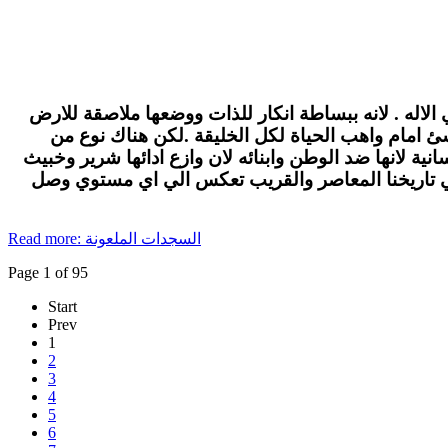
الاله . لانه ببساطة انكار للذات ووضعها ملاصقة للارض
لاشئ امام واهب الحياة لكل الخليقة .لكن هناك نوع من
ة لانها ضد الوطن وابنائه لان وازع ادائها شرير وخبيث
في تاريخنا المعاصر والقريب تعكس الي اي مستوي وصل
Read more: السجدات الملعونة
Page 1 of 95
Start
Prev
1
2
3
4
5
6