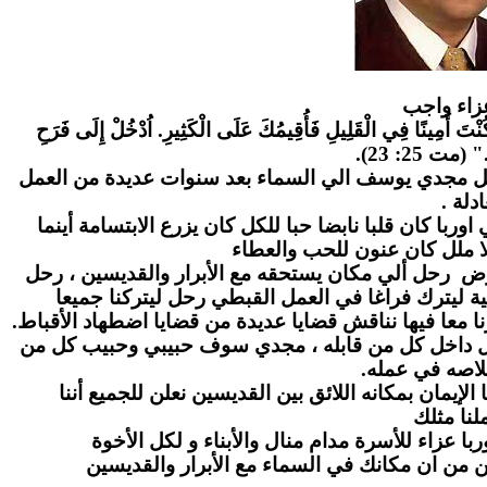
زاء واج
ب
" كُنْتَ أَمِينًا فِي الْقَلِيلِ فَأُقِيمُكَ عَلَى الْكَثِيرِ. اُدْخُلْ إِلَى فَرَحِ
." (مت 25: 23
احل مجدي يوسف الي السماء بعد سنوات عديدة من العمل
عادلة
ا كان قلبا نابضا حبا للكل كان يزرع الابتسامة أينما
ا ملل كان عنون للحب والعطاء
رض رحل ألي مكان يستحقه مع الأبرار والقديسين ، رحل
ة ليترك فراغا في العمل القبطي رحل ليتركنا جميعا
ا معا فيها نناقش قضايا عديدة من قضايا اضطهاد الأقباط
بل داخل كل من قابله ، مجدي سوف حبيبي وحبيب كل من
لاصه في عمله
لإيمان بمكانه اللائق بين القديسين نعلن للجميع أننا
نا مثلك
ا عزاء للأسرة مدام منال والأبناء و لكل الأخوة
ن من ان مكانك في السماء مع الأبرار والقديسين