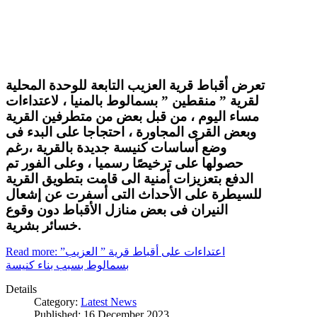
تعرض أقباط قرية العزيب التابعة للوحدة المحلية
لقرية ” منقطين ” بسمالوط بالمنيا ، لاعتداءات
مساء اليوم ، من قبل بعض من متطرفين القرية
وبعض القرى المجاورة ، احتجاجا على البدء فى
وضع أساسات كنيسة جديدة بالقرية ،رغم
حصولها على ترخيصًا رسميا ، وعلى الفور تم
الدفع بتعزيزات أمنية الى قامت بتطويق القرية
للسيطرة على الأحداث التى أسفرت عن إشعال
النيران فى بعض منازل الأقباط دون وقوع
خسائر بشرية.
Read more: اعتداءات على أقباط قرية ” العزيب”
بسمالوط بسبب بناء كنيسة
Details
Category:
Latest News
Published: 16 December 2023