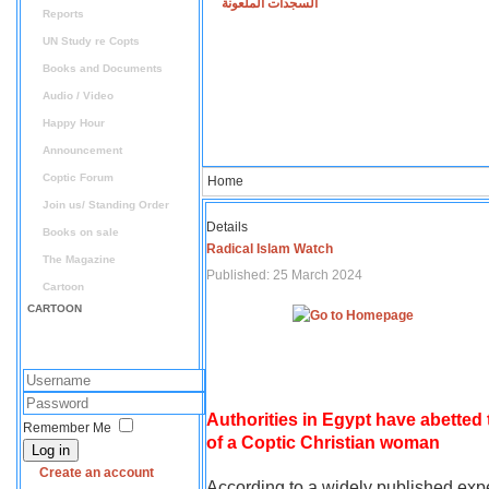
السجدات الملعونة
Reports
UN Study re Copts
Books and Documents
Audio / Video
Happy Hour
Announcement
Coptic Forum
Home
Join us/ Standing Order
Details
Books on sale
Radical Islam Watch
The Magazine
Published: 25 March 2024
Cartoon
CARTOON
Authorities in Egypt have abetted
Remember Me
of a Coptic Christian woman
Log in
Create an account
According to a widely published expe