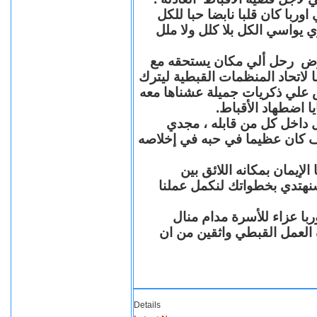
با كان قلبا نابضا حبا للكل
 يواسي الكل بلا كلل ولا ملل
مرض رحل ألي مكان يستحقه مع
 لاتحاد المنظمات القبطية ليترك
ش علي ذكريات جميلة عشناها معه
يا اضطهاد الأقباط
 داخل كل من قابله ، مجدي
كان عظيما في حبه في إخلاصه
لإيمان بمكانه اللائق بين
نهتدي بخطواتك لنكمل عملنا
با عزاء للأسرة مدام منال
ة العمل القبطي واثقين من ان
Details