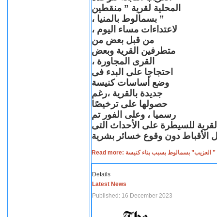
المحلية لقرية ” منقطين
” بسمالوط بالمنيا ،
لاعتداءات مساء اليوم ،
من قبل بعض من
متطرفين القرية وبعض
القرى المجاورة ،
احتجاجا على البدء فى
وضع أساسات كنيسة
جديدة بالقرية ،رغم
حصولها على ترخيصًا
رسميا ، وعلى الفور تم
القرية للسيطرة على الأحداث التى
Read more: لعزيب” بسمالوط بسبب بناء كنيسة
Details
Latest News
Published: 16 December 2023