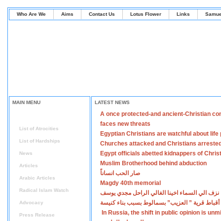
Who Are We
Aims
Contact Us
Lotus Flower
Links
Samue
MAIN MENU
LATEST NEWS
A once protected-and ancient-Christian co
Home
faces new threats
List of Atrocities
Egyptian Christians are watchful about lif
List of Hardships
Churches attacked and Christians arreste
Egypt officials abetted kidnappers of Chris
News
Muslim Brotherhood behind abduction
Articles
صار الحب انساناً
Arabic Articles
Magdy 40th memorial
Radical Islam Watch
نزف الي السماء اخينا الغالي الراحل مجدي يوسف
أقباط قرية ” العزيب” بسمالوط بسبب بناء كنيسة
Advocacy
In Russia, the shift in public opinion is un
Press Release