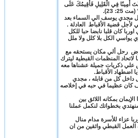
"كُنْتَ أَمِينًا فِي الْقَلِيلِ فَأُقِيمُكَ عَلَى
(مت 25: 23
حل مجدي يوسف الي السماء بعد
ي لأجل قضية الأقباط العادلة
با كان قلبا نابضا حبا للكل
 يواسي الكل بلا كلل ولا ملل
مرض رحل ألي مكان يستحقه مع
 لاتحاد المنظمات القبطية ليترك
ش علي ذكريات جميلة عشناها معه
يا اضطهاد الأقباط
 داخل كل من قابله ، مجدي
كان عظيما في حبه في إخلاصه
لإيمان بمكانه اللائق بين
نهتدي بخطواتك لنكمل عملنا
با عزاء للأسرة مدام منال
ة العمل القبطي واثقين من ان