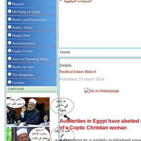
السجدات الملعونة
Reports
UN Study re Copts
Books and Documents
Audio / Video
Happy Hour
Announcement
Coptic Forum
Home
Join us/ Standing Order
Details
Books on sale
Radical Islam Watch
The Magazine
Published: 25 March 2024
Cartoon
CARTOON
Authorities in Egypt have abetted
of a Coptic Christian woman
According to a widely published expe