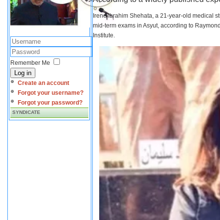
Irene Ibrahim Shehata, a 21-year-old medical s
mid-term exams in Asyut, according to Raymond 
Institute.
Remember Me
Log in
Create an account
Forgot your username?
Forgot your password?
SYNDICATE