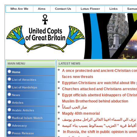
Who Are We
Aims
Contact Us
Lotus Flower
Links
Samue
MAIN MENU
LATEST NEWS
A once protected-and ancient-Christian co
Home
faces new threats
List of Atrocities
Egyptian Christians are watchful about lif
List of Hardships
Churches attacked and Christians arreste
Egypt officials abetted kidnappers of Chris
News
Muslim Brotherhood behind abduction
Articles
صار الحب انساناً
Arabic Articles
Magdy 40th memorial
Radical Islam Watch
نزف الي السماء اخينا الغالي الراحل مجدي يوسف
أقباط قرية ” العزيب” بسمالوط بسبب بناء كنيسة
Advocacy
In Russia, the shift in public opinion is un
Press Release