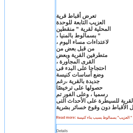
تعرض أقباط قرية
العزيب التابعة للوحدة
المحلية لقرية ” منقطين
” بسمالوط بالمنيا ،
لاعتداءات مساء اليوم ،
من قبل بعض من
متطرفين القرية وبعض
القرى المجاورة ،
احتجاجا على البدء فى
وضع أساسات كنيسة
جديدة بالقرية ،رغم
حصولها على ترخيصًا
رسميا ، وعلى الفور تم
القرية للسيطرة على الأحداث التى
Read more: لعزيب” بسمالوط بسبب بناء كنيسة
Details