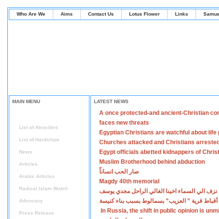
Who Are We
Aims
Contact Us
Lotus Flower
Links
Samue
MAIN MENU
LATEST NEWS
A once protected-and ancient-Christian co
Home
faces new threats
List of Atrocities
Egyptian Christians are watchful about lif
List of Hardships
Churches attacked and Christians arreste
Egypt officials abetted kidnappers of Chris
News
Muslim Brotherhood behind abduction
Articles
صار الحب انساناً
Arabic Articles
Magdy 40th memorial
Radical Islam Watch
نزف الي السماء اخينا الغالي الراحل مجدي يوسف
أقباط قرية ” العزيب” بسمالوط بسبب بناء كنيسة
Advocacy
In Russia, the shift in public opinion is un
Press Release