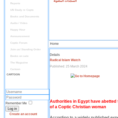
السجدات الملعونة
Reports
UN Study re Copts
Books and Documents
Audio / Video
Happy Hour
Announcement
Coptic Forum
Home
Join us/ Standing Order
Details
Books on sale
Radical Islam Watch
The Magazine
Published: 25 March 2024
Cartoon
CARTOON
Authorities in Egypt have abetted
Remember Me
of a Coptic Christian woman
Log in
Create an account
According to a widely published expe