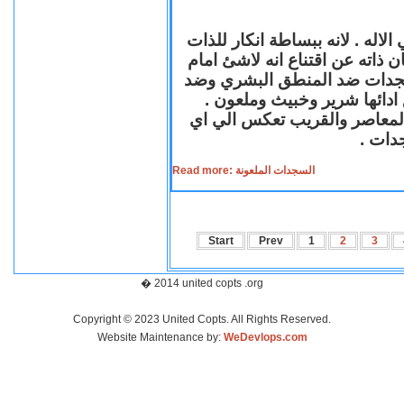
لاله . لانه ببساطة انكار للذات
ن ذاته عن اقتناع انه لاشئ امام
لسجدات ضد المنطق البشري وضد
ازع ادائها شرير وخبيث وملعون
 المعاصر والقريب تعكس الي اي
سجدات
Read more: السجدات الملعونة
Start
Prev
1
2
3
� 2014 united copts .org
Copyright © 2023 United Copts. All Rights Reserved.
Website Maintenance by:
WeDevlops.com