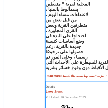
المحلية لقرية ” منقطين
” بسمالوط بالمنيا ،
لاعتداءات مساء اليوم ،
من قبل بعض من
متطرفين القرية وبعض
القرى المجاورة ،
احتجاجا على البدء فى
وضع أساسات كنيسة
جديدة بالقرية ،رغم
حصولها على ترخيصًا
رسميا ، وعلى الفور تم
القرية للسيطرة على الأحداث التى
Read more: لعزيب” بسمالوط بسبب بناء كنيسة
Details
Latest News
Published: 16 December 2023