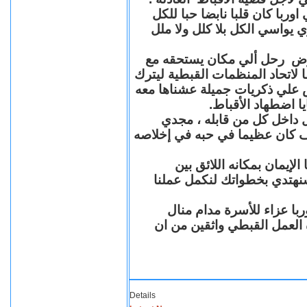
با كان قلبا نابضا حبا للكل
 يواسي الكل بلا كلل ولا ملل
مرض رحل ألي مكان يستحقه مع
 لاتحاد المنظمات القبطية ليترك
ش علي ذكريات جميلة عشناها معه
يا اضطهاد الأقباط
 داخل كل من قابله ، مجدي
كان عظيما في حبه في إخلاصه
لإيمان بمكانه اللائق بين
نهتدي بخطواتك لنكمل عملنا
با عزاء للأسرة مدام منال
ة العمل القبطي واثقين من ان
Details