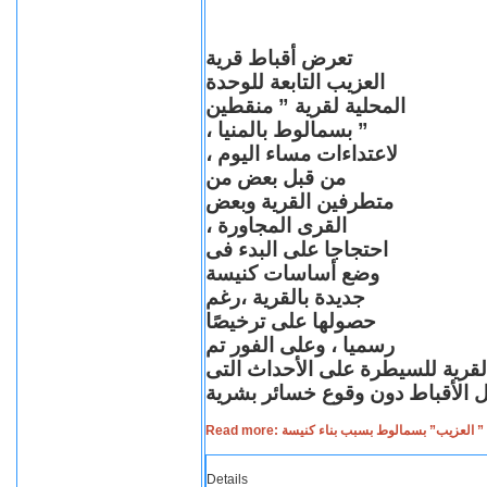
تعرض أقباط قرية
العزيب التابعة للوحدة
المحلية لقرية ” منقطين
” بسمالوط بالمنيا ،
لاعتداءات مساء اليوم ،
من قبل بعض من
متطرفين القرية وبعض
القرى المجاورة ،
احتجاجا على البدء فى
وضع أساسات كنيسة
جديدة بالقرية ،رغم
حصولها على ترخيصًا
رسميا ، وعلى الفور تم
القرية للسيطرة على الأحداث التى
Read more: لعزيب” بسمالوط بسبب بناء كنيسة
Details