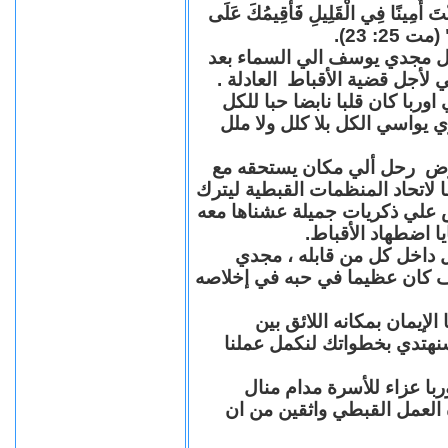
"كُنْتَ أَمِينًا فِي الْقَلِيلِ فَأُقِيمُكَ عَلَى
(مت 25: 23
حل مجدي يوسف الي السماء بعد
ي لأجل قضية الأقباط العادلة
با كان قلبا نابضا حبا للكل
 يواسي الكل بلا كلل ولا ملل
مرض رحل ألي مكان يستحقه مع
 لاتحاد المنظمات القبطية ليترك
ش علي ذكريات جميلة عشناها معه
يا اضطهاد الأقباط
 داخل كل من قابله ، مجدي
كان عظيما في حبه في إخلاصه
لإيمان بمكانه اللائق بين
نهتدي بخطواتك لنكمل عملنا
با عزاء للأسرة مدام منال
ة العمل القبطي واثقين من ان