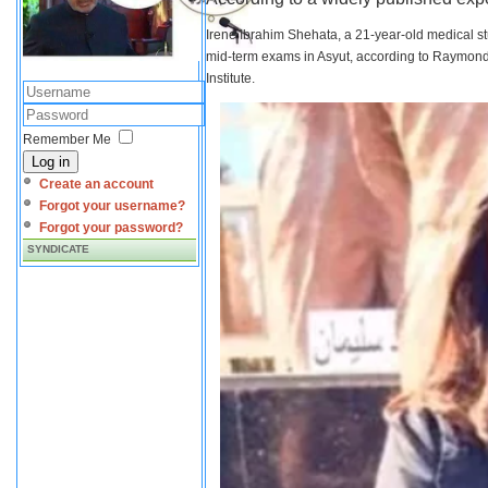
Irene Ibrahim Shehata, a 21-year-old medical s
mid-term exams in Asyut, according to Raymond 
Institute.
Remember Me
Log in
Create an account
Forgot your username?
Forgot your password?
SYNDICATE