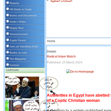
السجدات الملعونة
Reports
UN Study re Copts
Books and Documents
Audio / Video
Happy Hour
Announcement
Coptic Forum
Home
Join us/ Standing Order
Details
Books on sale
Radical Islam Watch
The Magazine
Published: 25 March 2024
Cartoon
CARTOON
Authorities in Egypt have abetted
of a Coptic Christian woman
According to a widely published expe