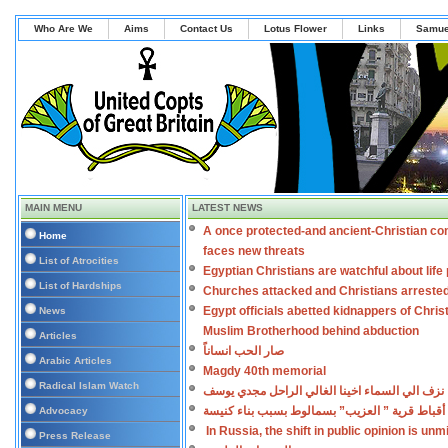
Who Are We
Aims
Contact Us
Lotus Flower
Links
Samue
MAIN MENU
LATEST NEWS
A once protected-and ancient-Christian co
Home
faces new threats
List of Atrocities
Egyptian Christians are watchful about lif
List of Hardships
Churches attacked and Christians arreste
Egypt officials abetted kidnappers of Chris
News
Muslim Brotherhood behind abduction
Articles
صار الحب انساناً
Arabic Articles
Magdy 40th memorial
Radical Islam Watch
نزف الي السماء اخينا الغالي الراحل مجدي يوسف
أقباط قرية ” العزيب” بسمالوط بسبب بناء كنيسة
Advocacy
In Russia, the shift in public opinion is un
Press Release