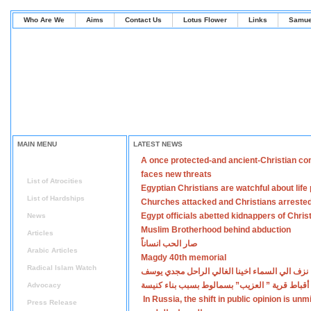
Who Are We
Aims
Contact Us
Lotus Flower
Links
Samue
MAIN MENU
LATEST NEWS
A once protected-and ancient-Christian co
Home
faces new threats
List of Atrocities
Egyptian Christians are watchful about lif
List of Hardships
Churches attacked and Christians arreste
Egypt officials abetted kidnappers of Chris
News
Muslim Brotherhood behind abduction
Articles
صار الحب انساناً
Arabic Articles
Magdy 40th memorial
Radical Islam Watch
نزف الي السماء اخينا الغالي الراحل مجدي يوسف
أقباط قرية ” العزيب” بسمالوط بسبب بناء كنيسة
Advocacy
In Russia, the shift in public opinion is un
Press Release