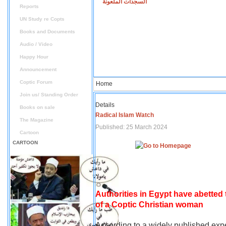
السجدات الملعونة
Reports
UN Study re Copts
Books and Documents
Audio / Video
Happy Hour
Announcement
Coptic Forum
Home
Join us/ Standing Order
Details
Books on sale
Radical Islam Watch
The Magazine
Published: 25 March 2024
Cartoon
CARTOON
Authorities in Egypt have abetted
of a Coptic Christian woman
According to a widely published expe