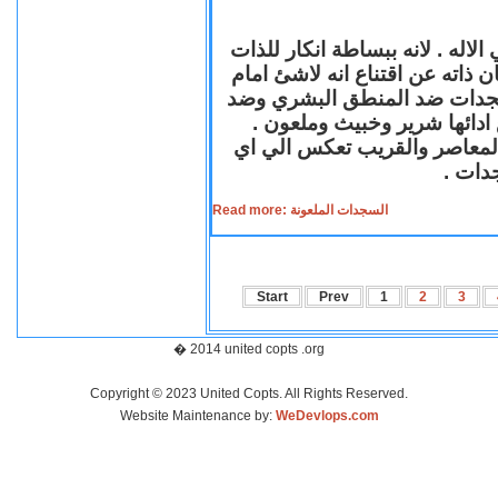
لاله . لانه ببساطة انكار للذات
ن ذاته عن اقتناع انه لاشئ امام
لسجدات ضد المنطق البشري وضد
ازع ادائها شرير وخبيث وملعون
 المعاصر والقريب تعكس الي اي
سجدات
Read more: السجدات الملعونة
Start
Prev
1
2
3
� 2014 united copts .org
Copyright © 2023 United Copts. All Rights Reserved.
Website Maintenance by:
WeDevlops.com