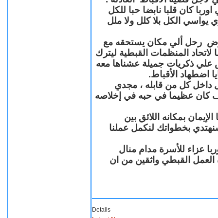
با كان قلبا نابضا حبا للكل
 يواسي الكل بلا كلل ولا ملل
مرض رحل ألي مكان يستحقه مع
 لاتحاد المنظمات القبطية ليترك
ش علي ذكريات جميلة عشناها معه
يا اضطهاد الأقباط
 داخل كل من قابله ، مجدي
كان عظيما في حبه في إخلاصه
لإيمان بمكانه اللائق بين
نهتدي بخطواتك لنكمل عملنا
با عزاء للأسرة مدام منال
ة العمل القبطي واثقين من ان
Details