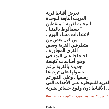
تعرض أقباط قرية
العزيب التابعة للوحدة
المحلية لقرية ” منقطين
” بسمالوط بالمنيا ،
لاعتداءات مساء اليوم ،
من قبل بعض من
متطرفين القرية وبعض
القرى المجاورة ،
احتجاجا على البدء فى
وضع أساسات كنيسة
جديدة بالقرية ،رغم
حصولها على ترخيصًا
رسميا ، وعلى الفور تم
القرية للسيطرة على الأحداث التى
Read more: لعزيب” بسمالوط بسبب بناء كنيسة
Details