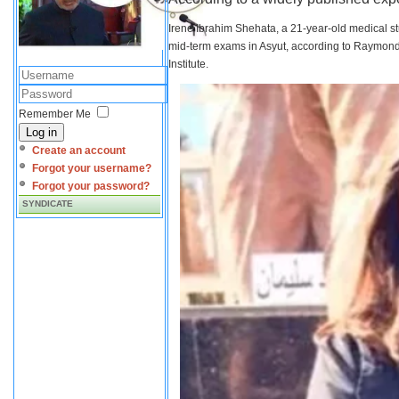
Irene Ibrahim Shehata, a 21-year-old medical s
mid-term exams in Asyut, according to Raymond 
Institute.
Remember Me
Log in
Create an account
Forgot your username?
Forgot your password?
SYNDICATE