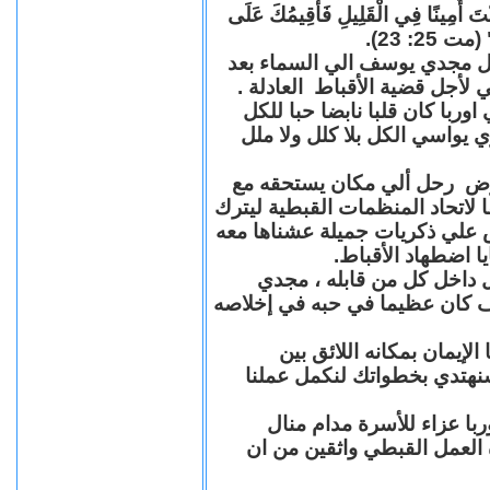
"كُنْتَ أَمِينًا فِي الْقَلِيلِ فَأُقِيمُكَ عَلَى
(مت 25: 23
حل مجدي يوسف الي السماء بعد
ي لأجل قضية الأقباط العادلة
با كان قلبا نابضا حبا للكل
 يواسي الكل بلا كلل ولا ملل
مرض رحل ألي مكان يستحقه مع
 لاتحاد المنظمات القبطية ليترك
ش علي ذكريات جميلة عشناها معه
يا اضطهاد الأقباط
 داخل كل من قابله ، مجدي
كان عظيما في حبه في إخلاصه
لإيمان بمكانه اللائق بين
نهتدي بخطواتك لنكمل عملنا
با عزاء للأسرة مدام منال
ة العمل القبطي واثقين من ان