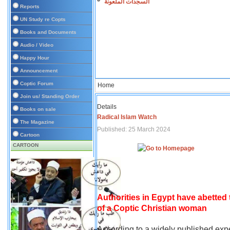
السجدات الملعونة
Reports
UN Study re Copts
Books and Documents
Audio / Video
Happy Hour
Announcement
Coptic Forum
Home
Join us/ Standing Order
Details
Books on sale
Radical Islam Watch
The Magazine
Published: 25 March 2024
Cartoon
CARTOON
Authorities in Egypt have abetted
of a Coptic Christian woman
According to a widely published expe