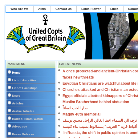
Who Are We
Aims
Contact Us
Lotus Flower
Links
Samue
MAIN MENU
LATEST NEWS
A once protected-and ancient-Christian co
Home
faces new threats
List of Atrocities
Egyptian Christians are watchful about lif
List of Hardships
Churches attacked and Christians arreste
Egypt officials abetted kidnappers of Chris
News
Muslim Brotherhood behind abduction
Articles
صار الحب انساناً
Arabic Articles
Magdy 40th memorial
Radical Islam Watch
نزف الي السماء اخينا الغالي الراحل مجدي يوسف
أقباط قرية ” العزيب” بسمالوط بسبب بناء كنيسة
Advocacy
In Russia, the shift in public opinion is un
Press Release